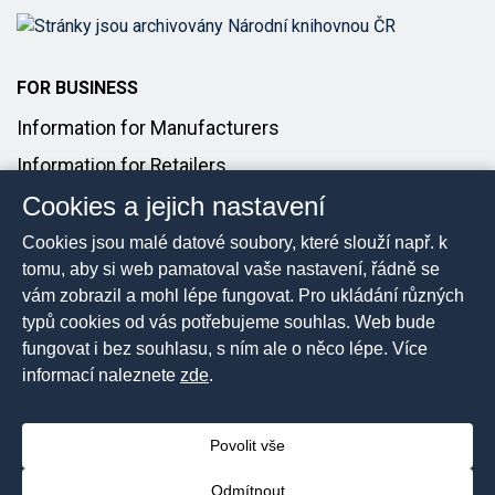
FOR BUSINESS
Information for Manufacturers
Information for Retailers
Cookies a jejich nastavení
Introducing Products to the Market
Cookies jsou malé datové soubory, které slouží např. k
FOR MEDIA
tomu, aby si web pamatoval vaše nastavení, řádně se
vám zobrazil a mohl lépe fungovat. Pro ukládání různých
Media Contact
typů cookies od vás potřebujeme souhlas. Web bude
Press Releases
fungovat i bez souhlasu, s ním ale o něco lépe. Více
informací naleznete
zde
.
Povolit vše
2026 © The Czech Trade Inspection Authority, All rights
reserved
Odmítnout