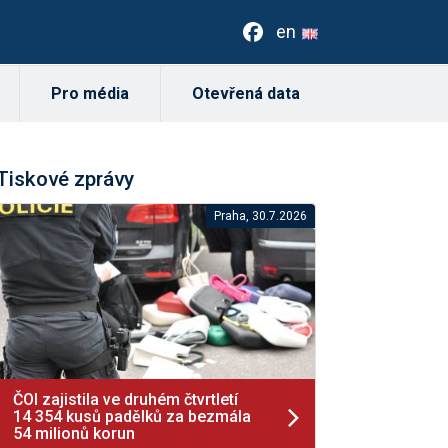
en
Pro média
Otevřená data
Tiskové zprávy
Praha, 30.7.2026
ČOI zajistila ve druhém čtvrtletí
14 354 kusů padělků za bezmála
54 milionů korun