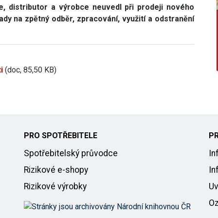
e, distributor a výrobce neuvedl při prodeji nového
dy na zpětný odběr, zpracování, využití a odstranění
i
(doc, 85,50 KB)
PRO SPOTŘEBITELE
P
Spotřebitelský průvodce
In
Rizikové e-shopy
In
Rizikové výrobky
Uv
Oz