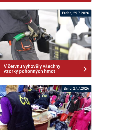
Praha, 29.7.2026
V červnu vyhověly všechny
vzorky pohonných hmot
Brno, 27.7.2026