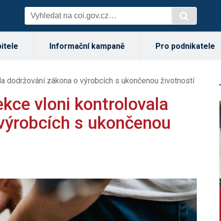
itele
Informační kampaně
Pro podnikatele
la dodržování zákona o výrobcích s ukončenou životností
kce vloni kontrolovala
výrobcích s ukončenou