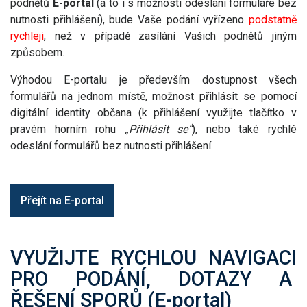
podnětů
E-portal
(a to i s možností odeslání formuláře bez
nutnosti přihlášení), bude Vaše podání vyřízeno
podstatně
rychleji
, než v případě zasílání Vašich podnětů jiným
způsobem.
Výhodou E-portalu je především dostupnost všech
formulářů na jednom místě, možnost přihlásit se pomocí
digitální identity občana (k přihlášení využijte tlačítko v
pravém horním rohu
„Přihlásit se“
), nebo také rychlé
odeslání formulářů bez nutnosti přihlášení.
Přejít na E-portal
VYUŽIJTE RYCHLOU NAVIGACI
PRO PODÁNÍ, DOTAZY A
ŘEŠENÍ SPORŮ (E-portal)