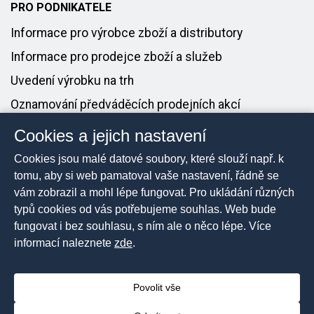
PRO PODNIKATELE
Informace pro výrobce zboží a distributory
Informace pro prodejce zboží a služeb
Uvedení výrobku na trh
Oznamování předváděcích prodejních akcí
Cookies a jejich nastavení
PRO MÉDIA
Cookies jsou malé datové soubory, které slouží např. k
Tiskové zprávy
tomu, aby si web pamatoval vaše nastavení, řádně se
vám zobrazil a mohl lépe fungovat. Pro ukládání různých
Kontakt pro média
typů cookies od vás potřebujeme souhlas. Web bude
fungovat i bez souhlasu, s ním ale o něco lépe. Více
informací naleznete
zde
.
2026 © Česká obchodní inspekce, Všechna práva
vyhrazena
Povolit vše
Prohlášení o přístupnosti
Mapa stránek