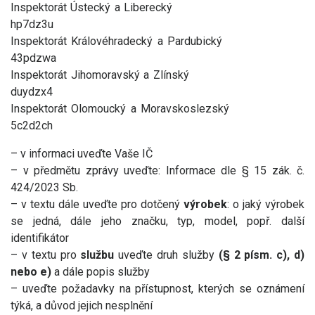
Inspektorát Ústecký a Liberecký
hp7dz3u
Inspektorát Královéhradecký a Pardubický
43pdzwa
Inspektorát Jihomoravský a Zlínský
duydzx4
Inspektorát Olomoucký a Moravskoslezský
5c2d2ch
– v informaci uveďte Vaše IČ
– v předmětu zprávy uveďte: Informace dle § 15 zák. č.
424/2023 Sb.
– v textu dále uveďte pro dotčený
výrobek
: o jaký výrobek
se jedná, dále jeho značku, typ, model, popř. další
identifikátor
– v textu pro
službu
uveďte druh služby
(§ 2 písm. c), d)
nebo e)
a dále popis služby
– uveďte požadavky na přístupnost, kterých se oznámení
týká, a důvod jejich nesplnění