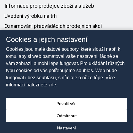
Informace pro prodejce zboží a služeb
Uvedení výrobku na trh
Oznamování předváděcích prodejních akcí
Cookies a jejich nastavení
PRO MÉDIA
Cookies jsou malé datové soubory, které slouží např. k
Tiskové zprávy
tomu, aby si web pamatoval vaše nastavení, řádně se
vám zobrazil a mohl lépe fungovat. Pro ukládání různých
Kontakt pro média
typů cookies od vás potřebujeme souhlas. Web bude
fungovat i bez souhlasu, s ním ale o něco lépe. Více
informací naleznete
zde
.
2026 © Česká obchodní inspekce, Všechna práva
vyhrazena
Povolit vše
Prohlášení o přístupnosti
Mapa stránek
Odmítnout
Nastavení cookies
Nastavení