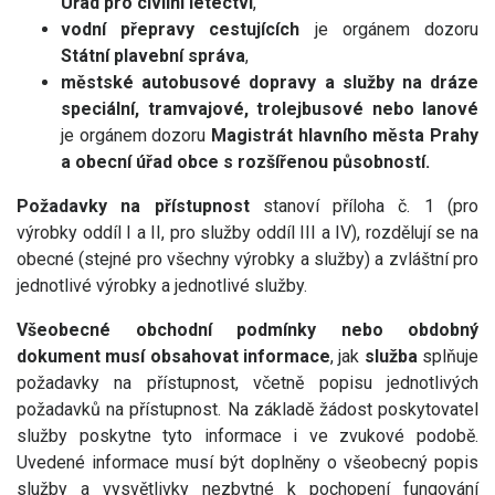
Úřad pro civilní letectví
,
vodní přepravy cestujících
je orgánem dozoru
Státní plavební správa
,
městské autobusové dopravy a služby na dráze
speciální, tramvajové, trolejbusové nebo lanové
je orgánem dozoru
Magistrát hlavního města Prahy
a obecní úřad obce s rozšířenou působností.
Požadavky na přístupnost
stanoví příloha č. 1 (pro
výrobky oddíl I a II, pro služby oddíl III a IV), rozdělují se na
obecné (stejné pro všechny výrobky a služby) a zvláštní pro
jednotlivé výrobky a jednotlivé služby.
Všeobecné obchodní podmínky nebo obdobný
dokument musí obsahovat informace
, jak
služba
splňuje
požadavky na přístupnost, včetně popisu jednotlivých
požadavků na přístupnost. Na základě žádost poskytovatel
služby poskytne tyto informace i ve zvukové podobě.
Uvedené informace musí být doplněny o všeobecný popis
služby a vysvětlivky nezbytné k pochopení fungování