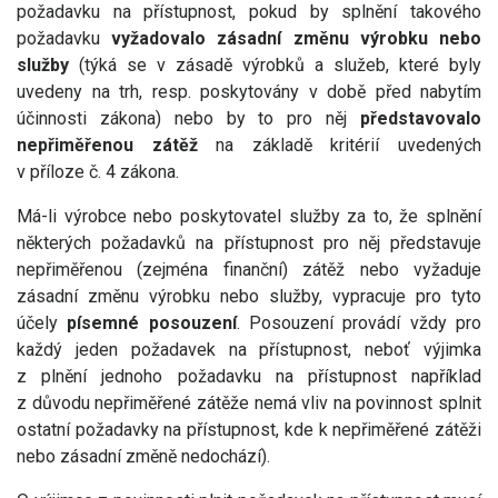
požadavku na přístupnost, pokud by splnění takového
požadavku
vyžadovalo zásadní změnu výrobku nebo
služby
(týká se v zásadě výrobků a služeb, které byly
uvedeny na trh, resp. poskytovány v době před nabytím
účinnosti zákona) nebo by to pro něj
představovalo
nepřiměřenou zátěž
na základě kritérií uvedených
v příloze č. 4 zákona.
Má-li výrobce nebo poskytovatel služby za to, že splnění
některých požadavků na přístupnost pro něj představuje
nepřiměřenou (zejména finanční) zátěž nebo vyžaduje
zásadní změnu výrobku nebo služby, vypracuje pro tyto
účely
písemné posouzení
. Posouzení provádí vždy pro
každý jeden požadavek na přístupnost, neboť výjimka
z plnění jednoho požadavku na přístupnost například
z důvodu nepřiměřené zátěže nemá vliv na povinnost splnit
ostatní požadavky na přístupnost, kde k nepřiměřené zátěži
nebo zásadní změně nedochází).