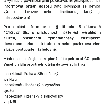
O výjimce z povinnosti plnit požadavek na přístupnost musí
informovat orgán dozoru
(tato povinnost se netýká
výrobce, dovozce nebo distributora, který je
mikropodnikem).
Pro zaslání informace dle § 15 odst. 5 zákona č.
424/2023 Sb., o přístupnosti některých výrobků a
služeb, výrobcem zplnomocněný zástupcem,
dovozcem nebo distributorem nebo poskytovatelem
služby postupujte následovně:
– informaci směrujte na
regionální inspektorát ČOI podle
Vašeho sídla
prostřednictvím datové schránky:
Inspektorát Praha a Středočeský
p2fdz5j
Inspektorát Jihočeský a Vysočina
ujrd2cm
Inspektorát Plzeňský a Karlovarský
ytqdz5f