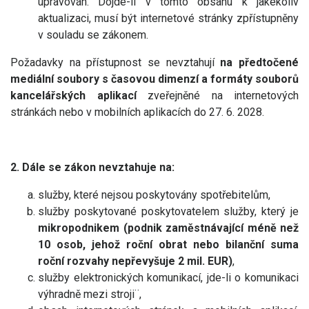
upravován. Dojde-li v tomto obsahu k jakékoliv
aktualizaci, musí být internetové stránky zpřístupněny
v souladu se zákonem.
Požadavky na přístupnost se nevztahují
na předtočené
mediální soubory s časovou dimenzí a formáty souborů
kancelářských aplikací
zveřejněné na internetových
stránkách nebo v mobilních aplikacích do 27. 6. 2028.
2. Dále se zákon nevztahuje na:
služby, které nejsou poskytovány spotřebitelům,
služby poskytované poskytovatelem služby, který je
mikropodnikem (podnik zaměstnávající méně než
10 osob, jehož roční obrat nebo bilanční suma
roční rozvahy nepřevyšuje 2 mil. EUR)
,
služby elektronických komunikací, jde-li o komunikaci
výhradně mezi stroji¨,