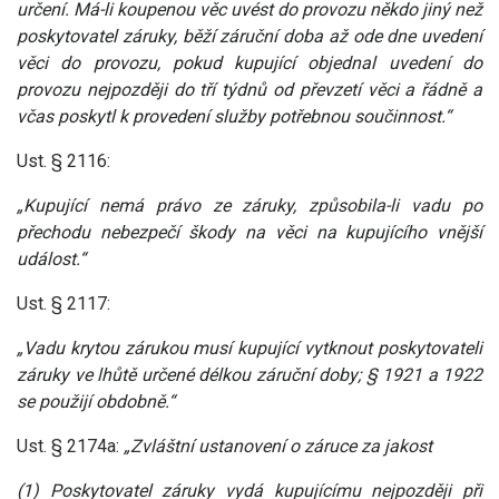
určení. Má-li koupenou věc uvést do provozu někdo jiný než
poskytovatel záruky, běží záruční doba až ode dne uvedení
věci do provozu, pokud kupující objednal uvedení do
provozu nejpozději do tří týdnů od převzetí věci a řádně a
včas poskytl k provedení služby potřebnou součinnost.“
Ust. § 2116:
„Kupující nemá právo ze záruky, způsobila-li vadu po
přechodu nebezpečí škody na věci na kupujícího vnější
událost.“
Ust. § 2117:
„Vadu krytou zárukou musí kupující vytknout poskytovateli
záruky ve lhůtě určené délkou záruční doby; § 1921 a 1922
se použijí obdobně.“
Ust. § 2174a:
„Zvláštní ustanovení o záruce za jakost
(1) Poskytovatel záruky vydá kupujícímu nejpozději při