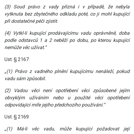
(3) Soud právo z vady přizná i v případě, že nebyla
vytknuta bez zbytečného odkladu poté, co ji mohl kupující
při dostatečné péči zjistit.
(4) Vytkl-li kupující prodávajícímu vadu oprávněně, doba
podle odstavců 1 a 2 neběží po dobu, po kterou kupující
nemůže věc užívat.“
Ust. § 2167:
„(1) Právo z vadného plnění kupujícímu nenáleží, pokud
vadu sám způsobil.
(2) Vadou věci není opotřebení věci způsobené jejím
obvyklým užíváním nebo u použité věci opotřebení
odpovídající míře jejího předchozího používání.“
Ust. § 2169:
„(1) Má-li věc vadu, může kupující požadovat její