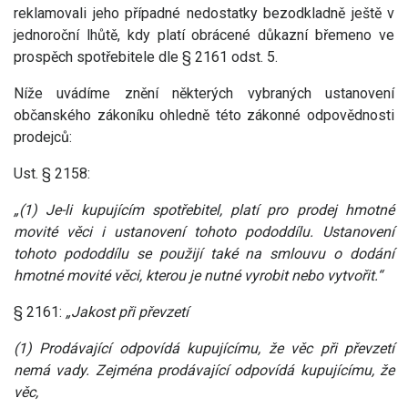
reklamovali jeho případné nedostatky bezodkladně ještě v
jednoroční lhůtě, kdy platí obrácené důkazní břemeno ve
prospěch spotřebitele dle § 2161 odst. 5.
Níže uvádíme znění některých vybraných ustanovení
občanského zákoníku ohledně této zákonné odpovědnosti
prodejců:
Ust. § 2158:
„(1) Je-li kupujícím spotřebitel, platí pro prodej hmotné
movité věci i ustanovení tohoto pododdílu. Ustanovení
tohoto pododdílu se použijí také na smlouvu o dodání
hmotné movité věci, kterou je nutné vyrobit nebo vytvořit.“
§ 2161:
„Jakost při převzetí
(1) Prodávající odpovídá kupujícímu, že věc při převzetí
nemá vady. Zejména prodávající odpovídá kupujícímu, že
věc,