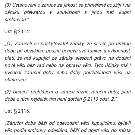
(3) Ustanovení o záruce za jakost se přiměřeně použijí i na
záruku převzatou v souvislosti s jinou než kupní
smlouvou.“
Ust. § 2114:
„(1) Zaručí-li se poskytovatel záruky, že si věc po určitou
dobu při obvyklém použití uchová své funkce a výkonnost,
platí, že má kupující ze záruky alespoň právo na dodání
nové věci bez vad nebo na opravu věci. Tyto účinky má i
uvedení záruční doby nebo doby použitelnosti věci na
obalu věci.
(2) Určují-li prohlášení o záruce různé záruční doby, platí
doba z nich nejdelší; tím není dotčen § 2113 odst. 2.“
Ust. § 2115:
„Záruční doba běží od odevzdání věci kupujícímu; byla-li
věc podle smlouvy odeslána, běží od dojití věci do místa