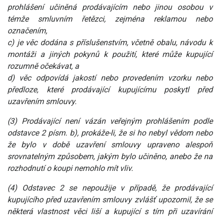
prohlášení učiněná prodávajícím nebo jinou osobou v
témže smluvním řetězci, zejména reklamou nebo
označením,
c) je věc dodána s příslušenstvím, včetně obalu, návodu k
montáži a jiných pokynů k použití, které může kupující
rozumně očekávat, a
d) věc odpovídá jakostí nebo provedením vzorku nebo
předloze, které prodávající kupujícímu poskytl před
uzavřením smlouvy.
(3) Prodávající není vázán veřejným prohlášením podle
odstavce 2 písm. b), prokáže-li, že si ho nebyl vědom nebo
že bylo v době uzavření smlouvy upraveno alespoň
srovnatelným způsobem, jakým bylo učiněno, anebo že na
rozhodnutí o koupi nemohlo mít vliv.
(4) Odstavec 2 se nepoužije v případě, že prodávající
kupujícího před uzavřením smlouvy zvlášť upozornil, že se
některá vlastnost věci liší a kupující s tím při uzavírání