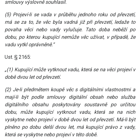
smlouvy výslovně souhlasil.
(5) Projeví-li se vada v průběhu jednoho roku od převzetí,
má se za to, že věc byla vadná již při převzetí, ledaže to
povaha věci nebo vady vylučuje. Tato doba neběží po
dobu, po kterou kupující nemůže věc užívat, v případě, že
vadu vytkl oprávněně.“
Ust. § 2165:
„(1) Kupující může vytknout vadu, která se na věci projeví v
době dvou let od převzetí.
(2) Je-li předmětem koupě věc s digitálními vlastnostmi a
mají-li být podle smlouvy digitální obsah nebo služba
digitálního obsahu poskytovány soustavně po určitou
dobu, může kupující vytknout vadu, která se na nich
vyskytne nebo projeví v době dvou let od převzetí. Má-li být
plněno po dobu delší dvou let, má kupující právo z vady,
která se vyskytne nebo projeví v této době.