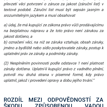
převzetí věci potvrzení o záruce za jakost (záruční list) v
textové podobě. Záruční list musí být sepsán jasným a
srozumitelným jazykem a musí obsahovat
a) údaj, že má kupující ze zákona právo vůči prodávajícímu
na bezplatnou nápravu a že toto právo není zárukou za
jakost dotčeno, a
b) označení věci, na niž se záruka vztahuje, obsah záruky,
jméno a bydliště nebo sídlo poskytovatele záruky, postup k
uplatnění práv ze záruky a podmínky záruky.
(2) Nesplněním povinnosti podle odstavce 1 není platnost
záruky dotčena. Uplatní-li kupující právo z vadného plnění,
potvrdí mu druhá strana v písemné formě, kdy právo
uplatnil, jakož i provedení opravy a dobu jejího trvání.“
ROZDÍL MEZI ODPOVĚDNOSTÍ ZA
ŠKODU ZPŮSOBENOU VADOU