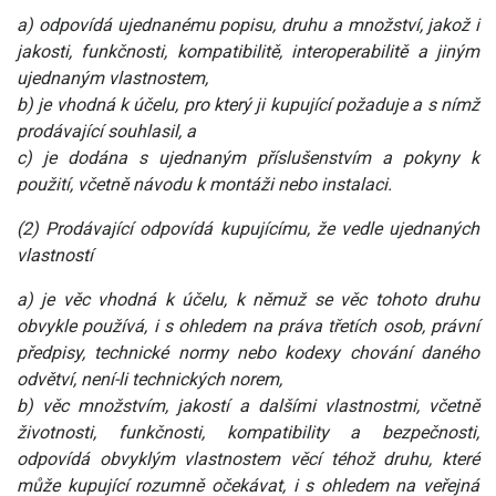
a) odpovídá ujednanému popisu, druhu a množství, jakož i
jakosti, funkčnosti, kompatibilitě, interoperabilitě a jiným
ujednaným vlastnostem,
b) je vhodná k účelu, pro který ji kupující požaduje a s nímž
prodávající souhlasil, a
c) je dodána s ujednaným příslušenstvím a pokyny k
použití, včetně návodu k montáži nebo instalaci.
(2) Prodávající odpovídá kupujícímu, že vedle ujednaných
vlastností
a) je věc vhodná k účelu, k němuž se věc tohoto druhu
obvykle používá, i s ohledem na práva třetích osob, právní
předpisy, technické normy nebo kodexy chování daného
odvětví, není-li technických norem,
b) věc množstvím, jakostí a dalšími vlastnostmi, včetně
životnosti, funkčnosti, kompatibility a bezpečnosti,
odpovídá obvyklým vlastnostem věcí téhož druhu, které
může kupující rozumně očekávat, i s ohledem na veřejná