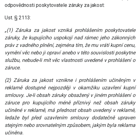
odpovědnosti poskytovatele záruky za jakost:
Ust. § 2113:
„(1) Záruka za jakost vzniká prohlášením poskytovatele
záruky, že kupujícího uspokojí nad rámec jeho zákonných
práv z vadného plnění, zejména tím, že mu vrátí kupní cenu,
vymění věc nebo ji opraví anebo v této souvislosti poskytne
službu, nebude-li mít věc vlastnosti uvedené v prohlášení o
záruce.
(2) Záruka za jakost vznikne i prohlášením učiněným v
reklamě dostupné nejpozději v okamžiku uzavření kupní
smlouvy. Je-li obsah záruky obsažený v jiném prohlášení o
záruce pro kupujícího méně příznivý než obsah záruky
učiněné v reklamě, má přednost obsah uvedený v reklamě,
ledaže byl před uzavřením smlouvy dodatečně upraven
stejným nebo srovnatelným způsobem, jakým byla reklama
učiněna.