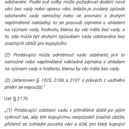
odstranění. Podle své volby může požadovat dodání nové
věci bez vady nebo opravu věci, ledaže je zvolený způsob
odstranění vady nemožný nebo ve srovnání s druhým
nepřiměřeně nákladný; to se posoudí zejména s ohledem
na význam vady, hodnotu, kterou by věc měla bez vady, a
to, zda může být druhým způsobem vada odstraněna bez
značných obtíží pro kupujícího.
(2) Prodávající může odmítnout vadu odstranit, je-li to
nemožné nebo nepřiměřeně nákladné zejména s ohledem
na význam vady a hodnotu, kterou by věc měla bez vady.
(3) Ustanovení § 1923, 2106 a 2107 o právech z vadného
plnění se nepoužijí.“
Ust. § 2170:
„(1) Prodávající odstraní vadu v přiměřené době po jejím
vytknutí tak, aby tím kupujícímu nezpůsobil značné obtíže,
přičemž se zohlední povaha věci a účel, pro který kupující