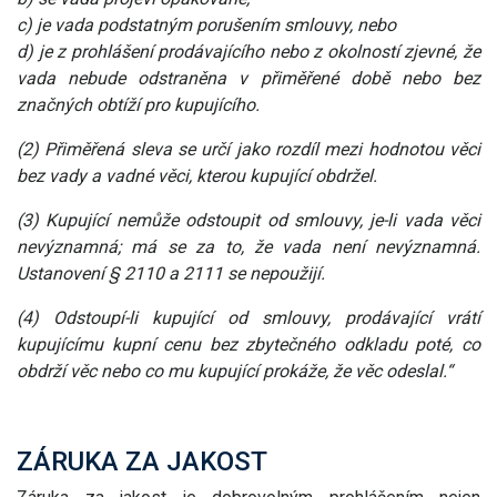
c) je vada podstatným porušením smlouvy, nebo
d) je z prohlášení prodávajícího nebo z okolností zjevné, že
vada nebude odstraněna v přiměřené době nebo bez
značných obtíží pro kupujícího.
(2) Přiměřená sleva se určí jako rozdíl mezi hodnotou věci
bez vady a vadné věci, kterou kupující obdržel.
(3) Kupující nemůže odstoupit od smlouvy, je-li vada věci
nevýznamná; má se za to, že vada není nevýznamná.
Ustanovení § 2110 a 2111 se nepoužijí.
(4) Odstoupí-li kupující od smlouvy, prodávající vrátí
kupujícímu kupní cenu bez zbytečného odkladu poté, co
obdrží věc nebo co mu kupující prokáže, že věc odeslal.“
ZÁRUKA ZA JAKOST