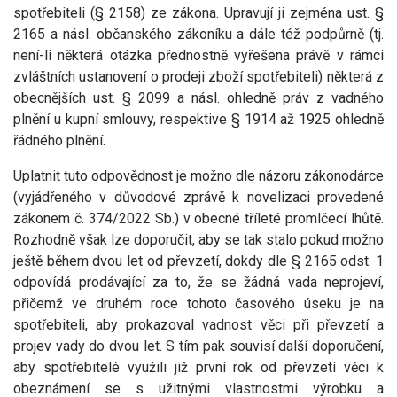
spotřebiteli (§ 2158) ze zákona. Upravují ji zejména ust. §
2165 a násl. občanského zákoníku a dále též podpůrně (tj.
není-li některá otázka přednostně vyřešena právě v rámci
zvláštních ustanovení o prodeji zboží spotřebiteli) některá z
obecnějších ust. § 2099 a násl. ohledně práv z vadného
plnění u kupní smlouvy, respektive § 1914 až 1925 ohledně
řádného plnění.
Uplatnit tuto odpovědnost je možno dle názoru zákonodárce
(vyjádřeného v důvodové zprávě k novelizaci provedené
zákonem č. 374/2022 Sb.) v obecné tříleté promlčecí lhůtě.
Rozhodně však lze doporučit, aby se tak stalo pokud možno
ještě během dvou let od převzetí, dokdy dle § 2165 odst. 1
odpovídá prodávající za to, že se žádná vada neprojeví,
přičemž ve druhém roce tohoto časového úseku je na
spotřebiteli, aby prokazoval vadnost věci při převzetí a
projev vady do dvou let. S tím pak souvisí další doporučení,
aby spotřebitelé využili již první rok od převzetí věci k
obeznámení se s užitnými vlastnostmi výrobku a