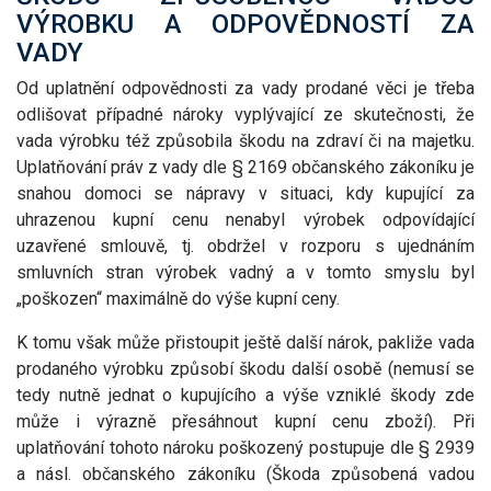
VÝROBKU A ODPOVĚDNOSTÍ ZA
VADY
Od uplatnění odpovědnosti za vady prodané věci je třeba
odlišovat případné nároky vyplývající ze skutečnosti, že
vada výrobku též způsobila škodu na zdraví či na majetku.
Uplatňování práv z vady dle § 2169 občanského zákoníku je
snahou domoci se nápravy v situaci, kdy kupující za
uhrazenou kupní cenu nenabyl výrobek odpovídající
uzavřené smlouvě, tj. obdržel v rozporu s ujednáním
smluvních stran výrobek vadný a v tomto smyslu byl
„poškozen“ maximálně do výše kupní ceny.
K tomu však může přistoupit ještě další nárok, pakliže vada
prodaného výrobku způsobí škodu další osobě (nemusí se
tedy nutně jednat o kupujícího a výše vzniklé škody zde
může i výrazně přesáhnout kupní cenu zboží). Při
uplatňování tohoto nároku poškozený postupuje dle § 2939
a násl. občanského zákoníku (Škoda způsobená vadou