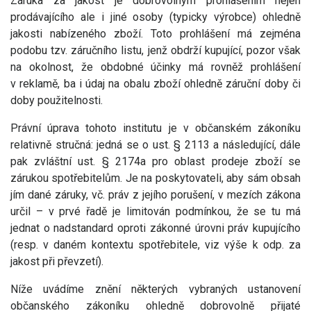
Záruka za jakost je dobrovolným prohlášením nejen
prodávajícího ale i jiné osoby (typicky výrobce) ohledně
jakosti nabízeného zboží. Toto prohlášení má zejména
podobu tzv. záručního listu, jenž obdrží kupující, pozor však
na okolnost, že obdobné účinky má rovněž prohlášení
v reklamě, ba i údaj na obalu zboží ohledně záruční doby či
doby použitelnosti.
Právní úprava tohoto institutu je v občanském zákoníku
relativně stručná: jedná se o ust. § 2113 a následující, dále
pak zvláštní ust. § 2174a pro oblast prodeje zboží se
zárukou spotřebitelům. Je na poskytovateli, aby sám obsah
jím dané záruky, vč. práv z jejího porušení, v mezích zákona
určil – v prvé řadě je limitován podmínkou, že se tu má
jednat o nadstandard oproti zákonné úrovni práv kupujícího
(resp. v daném kontextu spotřebitele, viz výše k odp. za
jakost při převzetí).
Níže uvádíme znění některých vybraných ustanovení
občanského zákoníku ohledně dobrovolně přijaté