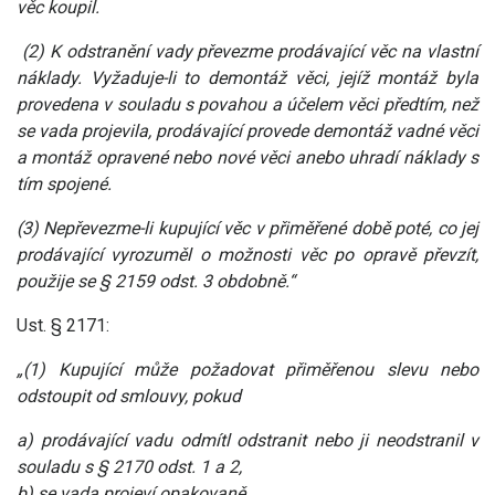
věc koupil.
(2) K odstranění vady převezme prodávající věc na vlastní
náklady. Vyžaduje-li to demontáž věci, jejíž montáž byla
provedena v souladu s povahou a účelem věci předtím, než
se vada projevila, prodávající provede demontáž vadné věci
a montáž opravené nebo nové věci anebo uhradí náklady s
tím spojené.
(3) Nepřevezme-li kupující věc v přiměřené době poté, co jej
prodávající vyrozuměl o možnosti věc po opravě převzít,
použije se § 2159 odst. 3 obdobně.“
Ust. § 2171:
„(1) Kupující může požadovat přiměřenou slevu nebo
odstoupit od smlouvy, pokud
a) prodávající vadu odmítl odstranit nebo ji neodstranil v
souladu s § 2170 odst. 1 a 2,
b) se vada projeví opakovaně,