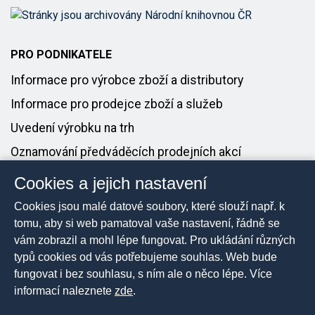
PRO PODNIKATELE
Informace pro výrobce zboží a distributory
Informace pro prodejce zboží a služeb
Uvedení výrobku na trh
Oznamování předváděcích prodejních akcí
Cookies a jejich nastavení
PRO MÉDIA
Cookies jsou malé datové soubory, které slouží např. k
Tiskové zprávy
tomu, aby si web pamatoval vaše nastavení, řádně se
vám zobrazil a mohl lépe fungovat. Pro ukládání různých
Kontakt pro média
typů cookies od vás potřebujeme souhlas. Web bude
fungovat i bez souhlasu, s ním ale o něco lépe. Více
informací naleznete
zde
.
2026 © Česká obchodní inspekce, Všechna práva