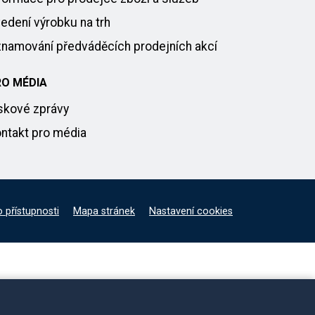
edení výrobku na trh
namování předváděcích prodejních akcí
RO MÉDIA
skové zprávy
ntakt pro média
o přístupnosti
Mapa stránek
Nastavení cookies