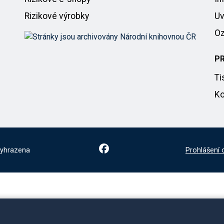
Rizikové výrobky
Uv
Oz
P
Ti
Ko
vyhrazena
Prohlášení 