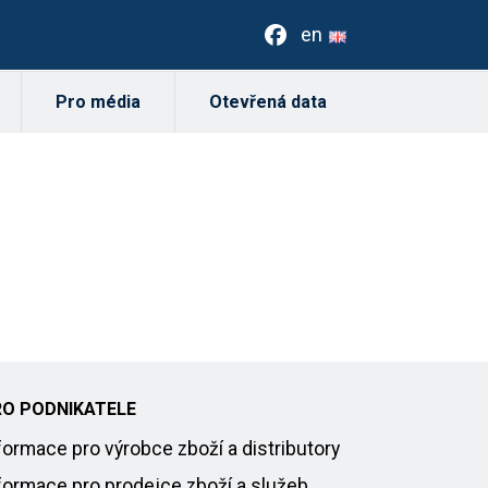
en
Pro média
Otevřená data
RO PODNIKATELE
formace pro výrobce zboží a distributory
formace pro prodejce zboží a služeb