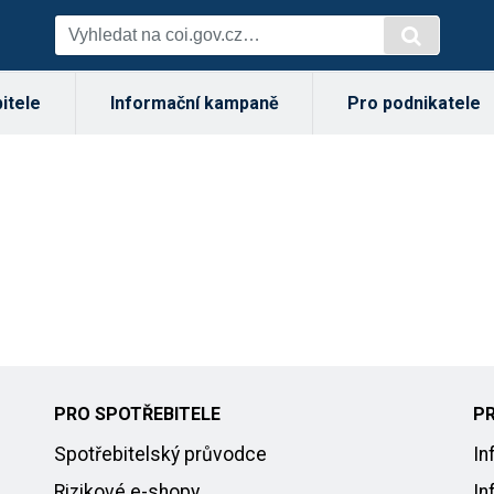
itele
Informační kampaně
Pro podnikatele
PRO SPOTŘEBITELE
P
Spotřebitelský průvodce
In
Rizikové e-shopy
In