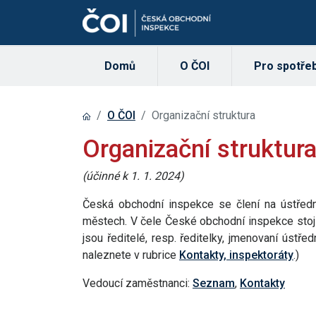
Domů
O ČOI
Pro spotřeb
O ČOI
Organizační struktura
Organizační struktur
(účinné k 1. 1. 2024)
Česká obchodní inspekce se člení na ústředn
městech. V čele České obchodní inspekce stojí 
jsou ředitelé, resp. ředitelky, jmenovaní úst
naleznete v rubrice
Kontakty, inspektoráty
.)
Vedoucí zaměstnanci:
Seznam
,
Kontakty