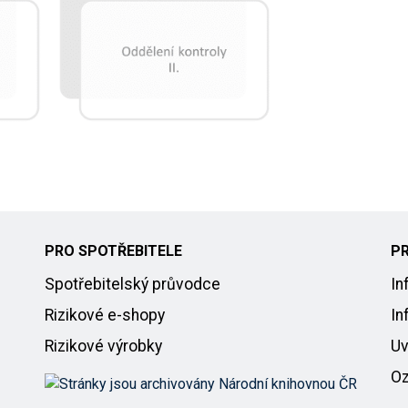
PRO SPOTŘEBITELE
P
Spotřebitelský průvodce
In
Rizikové e-shopy
In
Rizikové výrobky
Uv
Oz