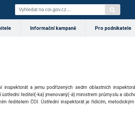
itele
Informační kampaně
Pro podnikatele
a
í inspektorát a jemu podřízených sedm oblastních inspektorá
ústřední ředitel(-ka) jmenovaný(-á) ministrem průmyslu a obcho
ředním ředitelem ČOI. Ústřední inspektorát je řídícím, metodi