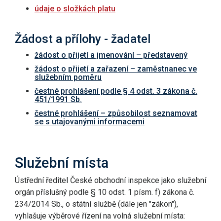
údaje o složkách platu
Žádost a přílohy - žadatel
žádost o přijetí a jmenování – představený
žádost o přijetí a zařazení – zaměstnanec ve
služebním poměru
čestné prohlášení podle § 4 odst. 3 zákona č.
451/1991 Sb.
čestné prohlášení – způsobilost seznamovat
se s utajovanými informacemi
Služební místa
Ústřední ředitel České obchodní inspekce jako služební
orgán příslušný podle § 10 odst. 1 písm. f) zákona č.
234/2014 Sb., o státní službě (dále jen "zákon"),
vyhlašuje výběrové řízení na volná služební místa: