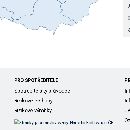
J
O
K
PRO SPOTŘEBITELE
P
Spotřebitelský průvodce
In
Rizikové e-shopy
In
Rizikové výrobky
Uv
Oz