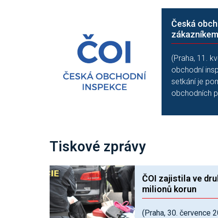
Česká obcho
zákazníkem
(Praha, 11. k
obchodní insp
setkání je po
obchodních pr
Tiskové zprávy
ČOI zajistila ve dr
milionů korun
(Praha, 30. července 