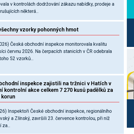
vala v kontrolách dodržování zákazu nabídky, prodeje a
ušujících některá...
 všechny vzorky pohonných hmot
2026) Česká obchodní inspekce monitorovala kvalitu
ci červnu 2026. Na čerpacích stanicích v ČR odebrala
oho 52 vzorků...
chodní inspekce zajistili na tržnici v Hatích v
í kontrolní akce celkem 7 270 kusů padělků za
ů korun
026) Inspektoři České obchodní inspekce, regionálního
ský a Zlínský, završili 23. července kontrolou, při níž
 za...