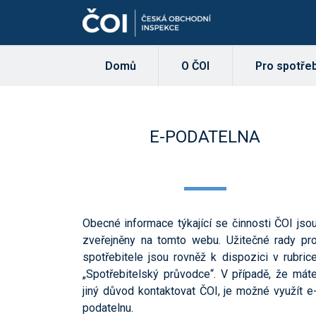
Domů
O ČOI
Pro spotřeb
E-PODATELNA
Obecné informace týkající se činnosti ČOI jso
zveřejněny na tomto webu. Užitečné rady pr
spotřebitele jsou rovněž k dispozici v rubric
„Spotřebitelský průvodce“. V případě, že mát
jiný důvod kontaktovat ČOI, je možné využít e
podatelnu.