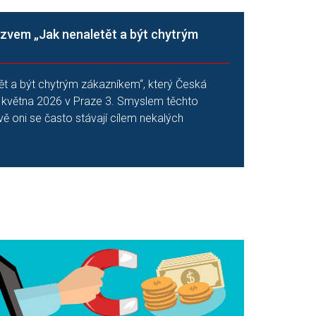
ázvem „Jak nenaletět a být chytrým
ět a být chytrým zákazníkem“, který Česká
5. května 2026 v Praze 3. Smyslem těchto
ě oni se často stávají cílem nekalých