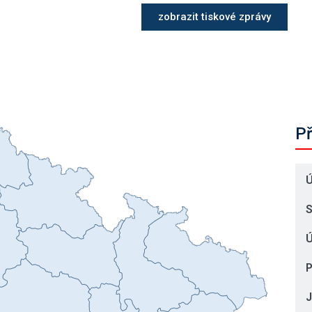
zobrazit tiskové zprávy
Př
Ú
S
Ú
P
J