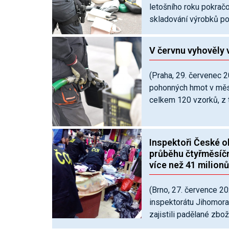
letošního roku pokračo
skladování výrobků por
V červnu vyhověly
(Praha, 29. červenec 
pohonných hmot v měsí
celkem 120 vzorků, z t
Inspektoři České ob
průběhu čtyřměsíčn
více než 41 milion
(Brno, 27. července 2
inspektorátu Jihomorav
zajistili padělané zboží