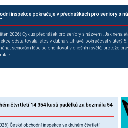
dní inspekce pokračuje v přednáškách pro seniory s n
“
věten 2026) Cyklus přednášek pro seniory s názvem „Jak nenalet
ekce odstartovala letos v dubnu v Jihlavě, pokračoval v úterý 
máhat seniorům lépe se orientovat v dnešním světě, protože práv
aktik.
uhém čtvrtletí 14 354 kusů padělků za bezmála 54
2026) Česká obchodní inspekce ve druhém čtvrtletí