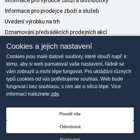
Informace pro výrobce zboží a distributory
Informace pro prodejce zboží a služeb
Uvedení výrobku na trh
Oznamování předváděcích prodejních akcí
Cookies a jejich nastavení
PRO MÉDIA
Cookies jsou malé datové soubory, které slouží např. k
Tiskové zprávy
tomu, aby si web pamatoval vaše nastavení, řádně se
vám zobrazil a mohl lépe fungovat. Pro ukládání různých
Kontakt pro média
typů cookies od vás potřebujeme souhlas. Web bude
fungovat i bez souhlasu, s ním ale o něco lépe. Více
informací naleznete
zde
.
2026 © Česká obchodní inspekce, Všechna práva
vyhrazena
Povolit vše
Prohlášení o přístupnosti
Mapa stránek
Odmítnout
Nastavení cookies
Nastavení