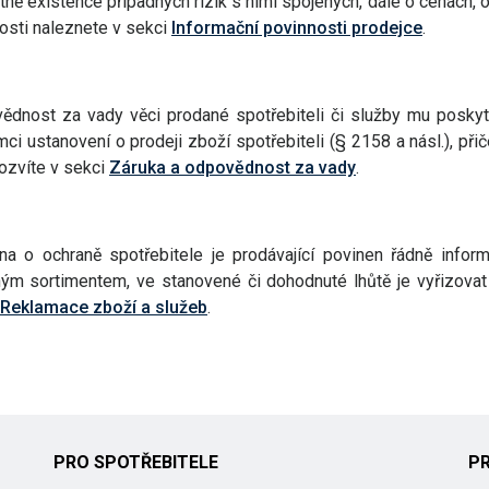
ně existence případných rizik s nimi spojených, dále o cenách, 
osti naleznete v sekci
Informační povinnosti prodejce
.
dnost za vady věci prodané spotřebiteli či služby mu posky
ci ustanovení o prodeji zboží spotřebiteli (§ 2158 a násl.), p
dozvíte v sekci
Záruka a odpovědnost za vady
.
 o ochraně spotřebitele je prodávající povinen řádně informo
ým sortimentem, ve stanovené či dohodnuté lhůtě je vyřizovat 
Reklamace zboží a služeb
.
PRO SPOTŘEBITELE
P