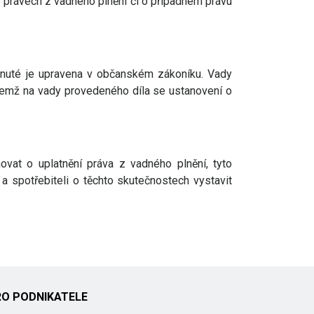
o právech z vadného plnění či o případném právu
tnuté je upravena v občanském zákoníku. Vady
řičemž na vady provedeného díla se ustanovení o
vat o uplatnění práva z vadného plnění, tyto
a spotřebiteli o těchto skutečnostech vystavit
RO PODNIKATELE