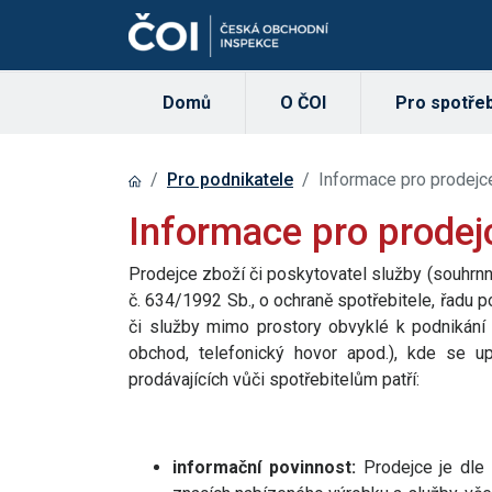
Domů
O ČOI
Pro spotřeb
Pro podnikatele
Informace pro prodejc
Informace pro prodej
Prodejce zboží či poskytovatel služby (souhrnn
č. 634/1992 Sb., o ochraně spotřebitele, řadu po
či služby mimo prostory obvyklé k podnikání 
obchod, telefonický hovor apod.), kde se upl
prodávajících vůči spotřebitelům patří:
informační povinnost:
Prodejce je dle 