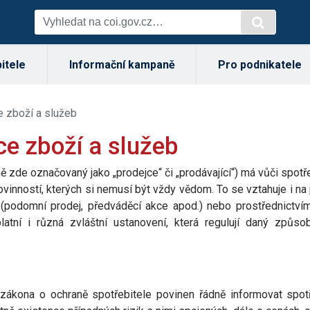
itele
Informační kampaně
Pro podnikatele
e zboží a služeb
ce zboží a služeb
ě zde označovaný jako „prodejce“ či „prodávající“) má vůči spo
vinností, kterých si nemusí být vždy vědom. To se vztahuje i na 
(podomní prodej, předváděcí akce apod.) nebo prostřednictví
atní i různá zvláštní ustanovení, která regulují daný způso
zákona o ochraně spotřebitele povinen řádně informovat spotř