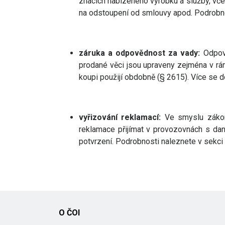
znacích nabízeného výrobku a služby, včet
na odstoupení od smlouvy apod. Podrobn
záruka a odpovědnost za vady:
Odpově
prodané věci jsou upraveny zejména v rám
koupi použijí obdobně (§ 2615). Více se 
vyřizování reklamací:
Ve smyslu zákona
reklamace přijímat v provozovnách s dan
potvrzení. Podrobnosti naleznete v sekci
O ČOI