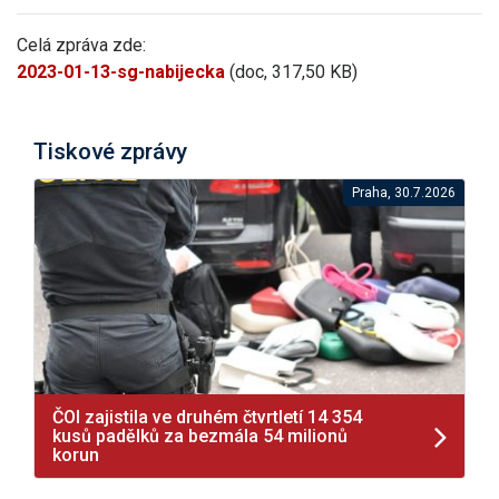
Celá zpráva zde:
2023-01-13-sg-nabijecka
(doc, 317,50 KB)
Tiskové zprávy
Praha, 30.7.2026
ČOI zajistila ve druhém čtvrtletí 14 354
kusů padělků za bezmála 54 milionů
korun