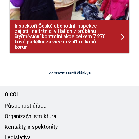
Inspektoři České obchodní inspekce
zajistili na tržnici v Hatích v průběhu
čtyřměsíční kontrolní akce celkem 7 270
kusů padělků za více než 41 milionů
korun
Zobrazit starší články
O ČOI
Působnost úřadu
Organizační struktura
Kontakty, inspektoráty
Legislativa