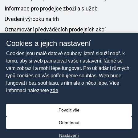
Informace pro prodejce zboží a služeb
Uvedení výrobku na trh
Oznamování předváděcích prodejních akcí
Cookies a jejich nastavení
PRO MÉDIA
Cookies jsou malé datové soubory, které slouží např. k
Tiskové zprávy
tomu, aby si web pamatoval vaše nastavení, řádně se
vám zobrazil a mohl lépe fungovat. Pro ukládání různých
Kontakt pro média
typů cookies od vás potřebujeme souhlas. Web bude
fungovat i bez souhlasu, s ním ale o něco lépe. Více
informací naleznete
zde
.
2026 © Česká obchodní inspekce, Všechna práva
vyhrazena
Povolit vše
Prohlášení o přístupnosti
Mapa stránek
Odmítnout
Nastavení cookies
Nastavení