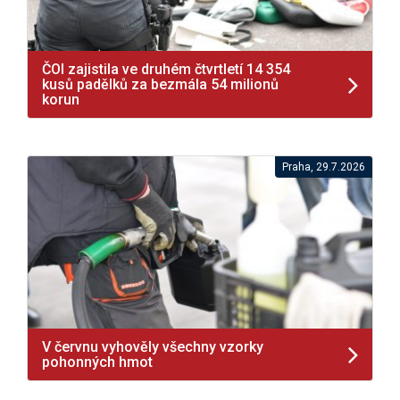
ČOI zajistila ve druhém čtvrtletí 14 354
kusů padělků za bezmála 54 milionů
korun
Praha, 29.7.2026
V červnu vyhověly všechny vzorky
pohonných hmot