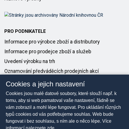
PRO PODNIKATELE
Informace pro výrobce zboží a distributory
Informace pro prodejce zboží a služeb
Uvedení výrobku na trh
Oznamování předváděcích prodejních akcí
Cookies a jejich nastavení
PRO MÉDIA
Cookies jsou malé datové soubory, které slouží např. k
Tiskové zprávy
tomu, aby si web pamatoval vaše nastavení, řádně se
vám zobrazil a mohl lépe fungovat. Pro ukládání různých
Kontakt pro média
typů cookies od vás potřebujeme souhlas. Web bude
fungovat i bez souhlasu, s ním ale o něco lépe. Více
informací naleznete
zde
.