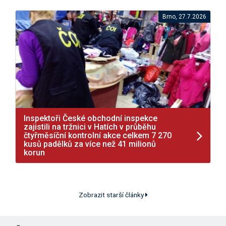
Brno, 27.7.2026
Inspektoři České obchodní inspekce
zajistili na tržnici v Hatích v průběhu
čtyřměsíční kontrolní akce celkem 7 270
kusů padělků za více než 41 milionů
korun
Zobrazit starší články