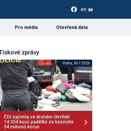
en
Pro média
Otevřená data
Tiskové zprávy
Praha, 30.7.2026
ČOI zajistila ve druhém čtvrtletí
14 354 kusů padělků za bezmála
54 milionů korun