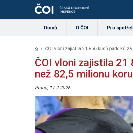
Domů
O ČOI
Pro spotřeb
ČOI vloni zajistila 21 856 kusů padělků za
ČOI vloni zajistila 2
než 82,5 milionu kor
Praha, 17.2.2026