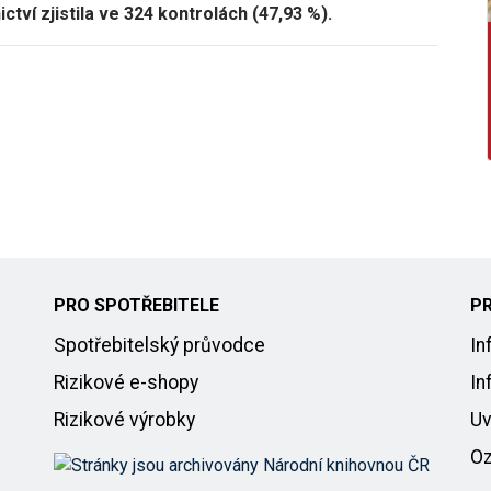
ctví zjistila ve 324 kontrolách (47,93 %).
PRO SPOTŘEBITELE
P
Spotřebitelský průvodce
In
Rizikové e-shopy
In
Rizikové výrobky
Uv
Oz