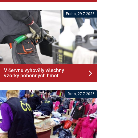
Praha, 29.7.2026
V červnu vyhověly všechny
vzorky pohonných hmot
Brno, 27.7.2026