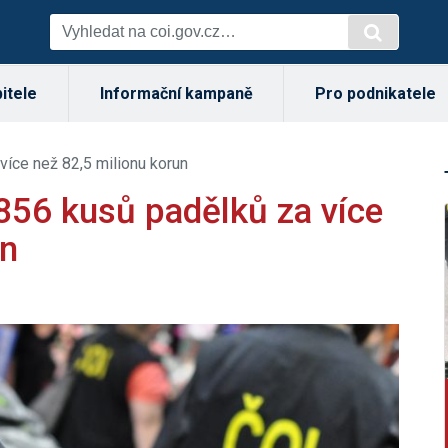
itele
Informační kampaně
Pro podnikatele
 více než 82,5 milionu korun
1 856 kusů padělků za více
un