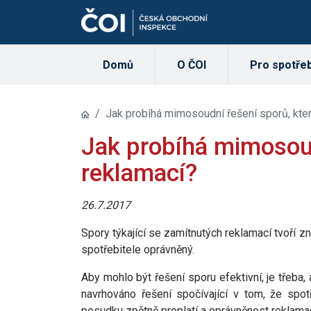
Domů
O ČOI
Pro spotřeb
Jak probíhá mimosoudní řešení sporů, kter
Jak probíhá mimosoud
reklamací?
26.7.2017
Spory týkající se zamítnutých reklamací tvoří 
spotřebitele oprávněný.
Aby mohlo být řešení sporu efektivní, je třeba
navrhováno řešení spočívající v tom, že spo
posudku zpětně proplatí a oprávněnost reklama