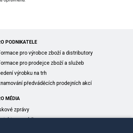
RO PODNIKATELE
formace pro výrobce zboží a distributory
formace pro prodejce zboží a služeb
edení výrobku na trh
namování předváděcích prodejních akcí
RO MÉDIA
skové zprávy
ntakt pro média