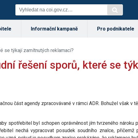
itele
Informační kampaně
Pro podnikatele
é se týkají zamítnutých reklamací?
ní řešení sporů, které se týk
značnou část agendy zpracovávané v rámci ADR. Bohužel však v těc
, aby spotřebitel byl schopen oprávněnost jím tvrzeného nároku
třebitel nechá vypracovat posudek soudního znalce, přičemž 
ce uzná, pokud je posudkem znalce prokázáno, že reklamace byl