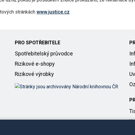
etových stránkách
www.justice.cz
PRO SPOTŘEBITELE
P
Spotřebitelský průvodce
In
Rizikové e-shopy
In
Rizikové výrobky
Uv
Oz
P
Ti
Ko