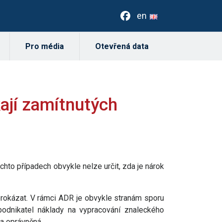
en
Pro média
Otevřená data
ají zamítnutých
hto případech obvykle nelze určit, zda je nárok
 prokázat. V rámci ADR je obvykle stranám sporu
podnikatel náklady na vypracování znaleckého
a oprávněná.