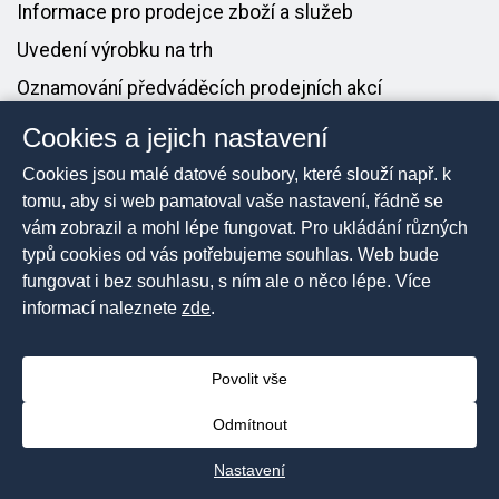
Informace pro prodejce zboží a služeb
Uvedení výrobku na trh
Oznamování předváděcích prodejních akcí
Cookies a jejich nastavení
PRO MÉDIA
Cookies jsou malé datové soubory, které slouží např. k
Tiskové zprávy
tomu, aby si web pamatoval vaše nastavení, řádně se
vám zobrazil a mohl lépe fungovat. Pro ukládání různých
Kontakt pro média
typů cookies od vás potřebujeme souhlas. Web bude
fungovat i bez souhlasu, s ním ale o něco lépe. Více
informací naleznete
zde
.
2026 © Česká obchodní inspekce, Všechna práva
vyhrazena
Povolit vše
Prohlášení o přístupnosti
Mapa stránek
Odmítnout
Nastavení cookies
Nastavení