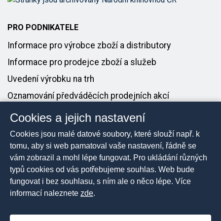
PRO PODNIKATELE
Informace pro výrobce zboží a distributory
Informace pro prodejce zboží a služeb
Uvedení výrobku na trh
Oznamování předváděcích prodejních akcí
Cookies a jejich nastavení
PRO MÉDIA
Cookies jsou malé datové soubory, které slouží např. k
Tiskové zprávy
tomu, aby si web pamatoval vaše nastavení, řádně se
vám zobrazil a mohl lépe fungovat. Pro ukládání různých
Kontakt pro média
typů cookies od vás potřebujeme souhlas. Web bude
fungovat i bez souhlasu, s ním ale o něco lépe. Více
informací naleznete
zde
.
2026 © Česká obchodní inspekce, Všechna práva
vyhrazena