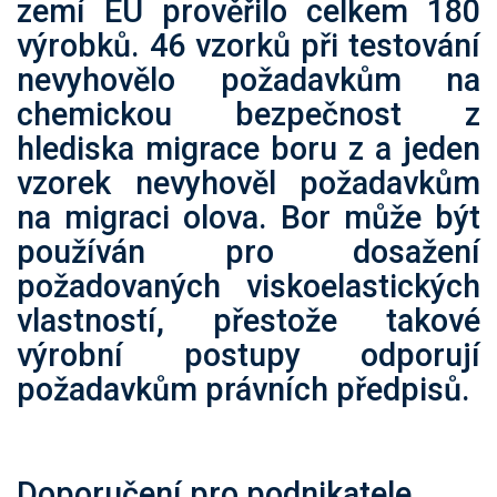
zemí EU prověřilo celkem 180
výrobků. 46 vzorků při testování
nevyhovělo požadavkům na
chemickou bezpečnost z
hlediska migrace boru z a jeden
vzorek nevyhověl požadavkům
na migraci olova. Bor může být
používán pro dosažení
požadovaných viskoelastických
vlastností, přestože takové
výrobní postupy odporují
požadavkům právních předpisů.
Doporučení pro podnikatele