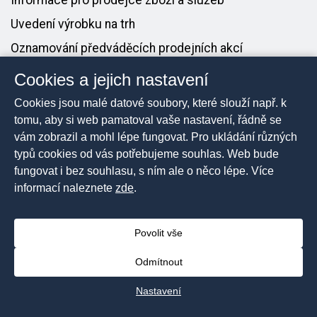
Informace pro prodejce zboží a služeb
Uvedení výrobku na trh
Oznamování předváděcích prodejních akcí
Cookies a jejich nastavení
PRO MÉDIA
Cookies jsou malé datové soubory, které slouží např. k
Tiskové zprávy
tomu, aby si web pamatoval vaše nastavení, řádně se
vám zobrazil a mohl lépe fungovat. Pro ukládání různých
Kontakt pro média
typů cookies od vás potřebujeme souhlas. Web bude
fungovat i bez souhlasu, s ním ale o něco lépe. Více
informací naleznete
zde
.
2026 © Česká obchodní inspekce, Všechna práva
vyhrazena
Povolit vše
Prohlášení o přístupnosti
Mapa stránek
Odmítnout
Nastavení cookies
Nastavení