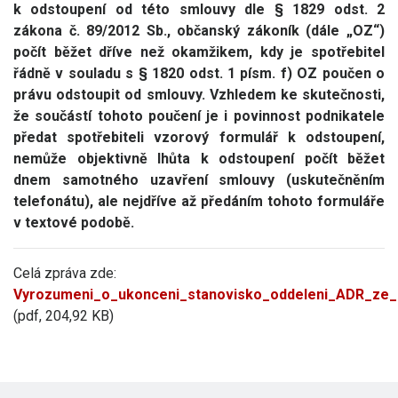
k odstoupení od této smlouvy dle § 1829 odst. 2
zákona č. 89/2012 Sb., občanský zákoník (dále „OZ“)
počít běžet dříve než okamžikem, kdy je spotřebitel
řádně v souladu s § 1820 odst. 1 písm. f) OZ poučen o
právu odstoupit od smlouvy. Vzhledem ke skutečnosti,
že součástí tohoto poučení je i povinnost podnikatele
předat spotřebiteli vzorový formulář k odstoupení,
nemůže objektivně lhůta k odstoupení počít běžet
dnem samotného uzavření smlouvy (uskutečněním
telefonátu), ale nejdříve až předáním tohoto formuláře
v textové podobě.
Celá zpráva zde:
Vyrozumeni_o_ukonceni_stanovisko_oddeleni_ADR_ze_
(pdf, 204,92 KB)