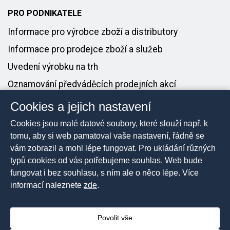
PRO PODNIKATELE
Informace pro výrobce zboží a distributory
Informace pro prodejce zboží a služeb
Uvedení výrobku na trh
Oznamování předváděcích prodejních akcí
Cookies a jejich nastavení
PRO MÉDIA
Cookies jsou malé datové soubory, které slouží např. k
Tiskové zprávy
tomu, aby si web pamatoval vaše nastavení, řádně se
vám zobrazil a mohl lépe fungovat. Pro ukládání různých
Kontakt pro média
typů cookies od vás potřebujeme souhlas. Web bude
fungovat i bez souhlasu, s ním ale o něco lépe. Více
informací naleznete
zde
.
2026 © Česká obchodní inspekce, Všechna práva
vyhrazena
Povolit vše
Prohlášení o přístupnosti