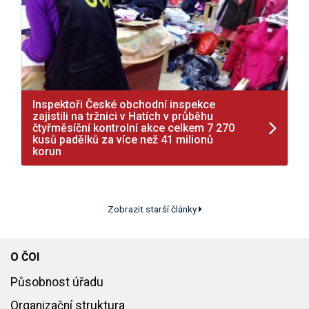
Inspektoři České obchodní inspekce
zajistili na tržnici v Hatích v průběhu
čtyřměsíční kontrolní akce celkem 7 270
kusů padělků za více než 41 milionů
korun
Zobrazit starší články
O ČOI
Působnost úřadu
Organizační struktura