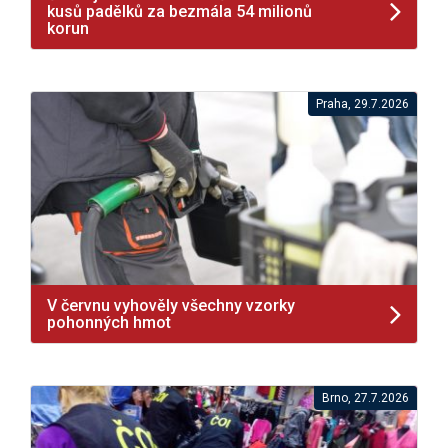
kusů padělků za bezmála 54 milionů
korun
Praha, 29.7.2026
V červnu vyhověly všechny vzorky
pohonných hmot
Brno, 27.7.2026