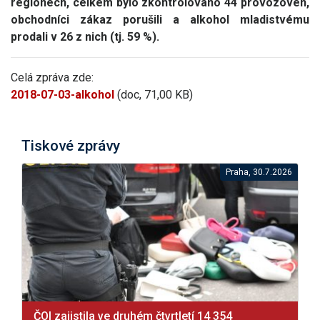
regionech, celkem bylo zkontrolováno 44 provozoven,
obchodníci zákaz porušili a alkohol mladistvému
prodali v 26 z nich (tj. 59 %).
Celá zpráva zde:
2018-07-03-alkohol
(doc, 71,00 KB)
Tiskové zprávy
Praha, 30.7.2026
ČOI zajistila ve druhém čtvrtletí 14 354