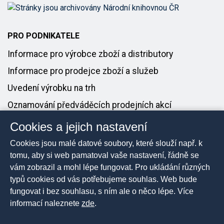
PRO PODNIKATELE
Informace pro výrobce zboží a distributory
Informace pro prodejce zboží a služeb
Uvedení výrobku na trh
Oznamování předváděcích prodejních akcí
Cookies a jejich nastavení
PRO MÉDIA
Cookies jsou malé datové soubory, které slouží např. k
Tiskové zprávy
tomu, aby si web pamatoval vaše nastavení, řádně se
vám zobrazil a mohl lépe fungovat. Pro ukládání různých
Kontakt pro média
typů cookies od vás potřebujeme souhlas. Web bude
fungovat i bez souhlasu, s ním ale o něco lépe. Více
informací naleznete
zde
.
2026 © Česká obchodní inspekce, Všechna práva