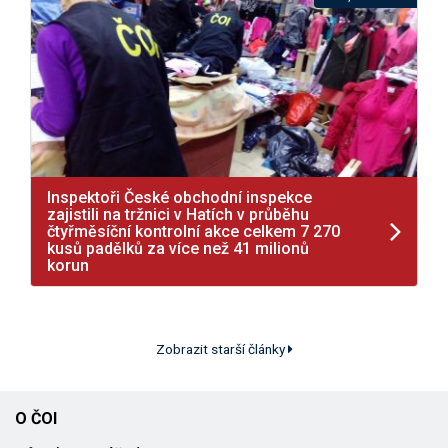
Inspektoři České obchodní inspekce
zajistili na tržnici v Hatích v průběhu
čtyřměsíční kontrolní akce celkem 7 270
kusů padělků za více než 41 milionů
korun
Zobrazit starší články
O ČOI