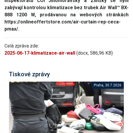
Inspektorátu ČOI Jihomoravský a Zlínský se nyní
zabývají kontrolou klimatizace bez trubek Air Wall™ BX-
888 1200 W, prodávanou na webových stránkách
https://onlineoffertstore.com/air-curtain-rep-ceca-
pmax/.
Celá zpráva zde:
2025-06-17-klimatizace-air-wall
(docx, 586,96 KB)
Tiskové zprávy
Praha, 30.7.2026