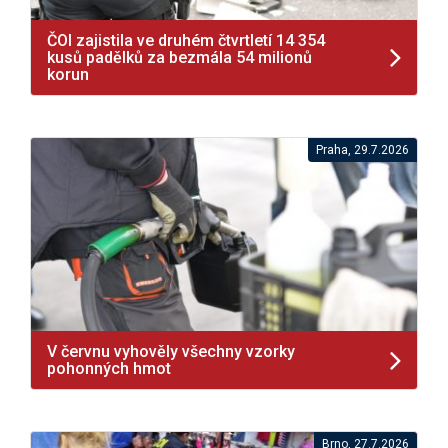
ČOI zajistila ve druhém čtvrtletí 14 354
kusů padělků za bezmála 54 milionů
korun
Praha, 29.7.2026
V červnu vyhověly všechny vzorky
pohonných hmot
Brno, 27.7.2026