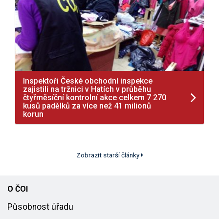
Inspektoři České obchodní inspekce
zajistili na tržnici v Hatích v průběhu
čtyřměsíční kontrolní akce celkem 7 270
kusů padělků za více než 41 milionů
korun
Zobrazit starší články
O ČOI
Působnost úřadu