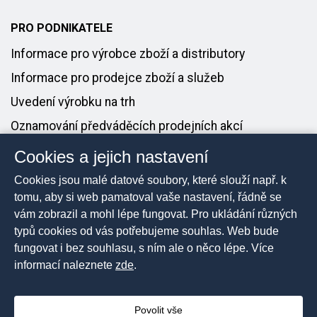
PRO PODNIKATELE
Informace pro výrobce zboží a distributory
Informace pro prodejce zboží a služeb
Uvedení výrobku na trh
Oznamování předváděcích prodejních akcí
Cookies a jejich nastavení
PRO MÉDIA
Cookies jsou malé datové soubory, které slouží např. k
Tiskové zprávy
tomu, aby si web pamatoval vaše nastavení, řádně se
vám zobrazil a mohl lépe fungovat. Pro ukládání různých
Kontakt pro média
typů cookies od vás potřebujeme souhlas. Web bude
fungovat i bez souhlasu, s ním ale o něco lépe. Více
informací naleznete
zde
.
2026 © Česká obchodní inspekce, Všechna práva
vyhrazena
Povolit vše