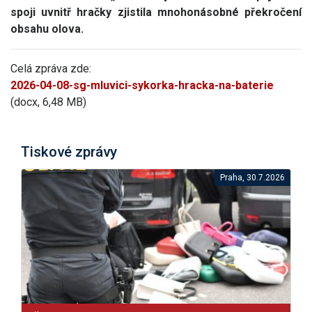
spoji uvnitř hračky zjistila mnohonásobné překročení
obsahu olova.
Celá zpráva zde:
2026-04-08-sg-mluvici-sykorka-hracka-na-baterie
(docx, 6,48 MB)
Tiskové zprávy
Praha, 30.7.2026