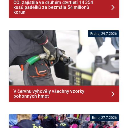
ČOI zajistila ve druhém čtvrtletí 14 354
kusů padělků za bezmála 54 milionů
korun
Praha, 29.7.2026
V červnu vyhověly všechny vzorky
pohonných hmot
Brno, 27.7.2026