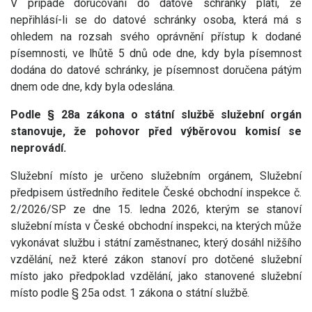
V případě doručování do datové schránky platí, že
nepřihlásí-li se do datové schránky osoba, která má s
ohledem na rozsah svého oprávnění přístup k dodané
písemnosti, ve lhůtě 5 dnů ode dne, kdy byla písemnost
dodána do datové schránky, je písemnost doručena pátým
dnem ode dne, kdy byla odeslána.
Podle § 28a zákona o státní službě služební orgán
stanovuje, že pohovor před výběrovou komisí se
neprovádí.
Služební místo je určeno služebním orgánem, Služební
předpisem ústředního ředitele České obchodní inspekce č.
2/2026/SP ze dne 15. ledna 2026, kterým se stanoví
služební místa v České obchodní inspekci, na kterých může
vykonávat službu i státní zaměstnanec, který dosáhl nižšího
vzdělání, než které zákon stanoví pro dotčené služební
místo jako předpoklad vzdělání, jako stanovené služební
místo podle § 25a odst. 1 zákona o státní službě.