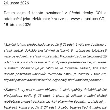
26. února 2026
Datum sejmutí tohoto oznámení z úřední desky ČOI a
odstranění jeho elektronické verze na www stránkách ČOI:
18. března 2026
1
Splnění tohoto předpokladu se podle § 26 odst. 1 věta první zákona o
státní službě dokládá příslušnými listinami, tj. průkazem totožnosti
nebo osvědčením o státním občanství. Při podání žádosti lze podle § 26
odst. 2 zákona o státní službě doložit pouze písemné čestné prohlášení
o státním občanství (je již zahrnuto ve formuláři žádosti, kde stačí
doplnit příslušnou kolonku); uvedenou listinu je žadatel v takovém
případě povinen doložit následně, nejpozději před konáním pohovoru.
2
Žadatel, který není státním občanem České republiky, dokládá splnění
předpokladu podle § 25 odst. 1 písm. g) zákona o státní službě
(potřebnou znalost českého jazyka) písemným čestným prohlášením.
Výběrová komise podle § 27 odst. 3 nebo bezprostředně nadřízený