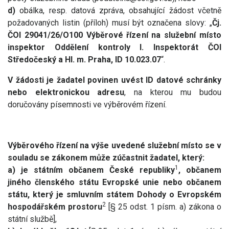
d)
obálka, resp. datová zpráva, obsahující žádost včetně
požadovaných listin (příloh) musí být označena slovy: „
Čj.
ČOI 29041/26/O100 Výběrové řízení na služební místo
inspektor Oddělení kontroly I. Inspektorát ČOI
Středočeský a Hl. m. Praha, ID 10.023.07
“.
V žádosti je žadatel povinen uvést ID datové schránky
nebo elektronickou adresu
, na kterou mu budou
doručovány písemnosti ve výběrovém řízení.
Výběrového řízení na výše uvedené služební místo se v
souladu se zákonem může zúčastnit žadatel, který:
1
a) je státním občanem České republiky
, občanem
jiného členského státu Evropské unie nebo občanem
státu, který je smluvním státem Dohody o Evropském
2
hospodářském prostoru
[§ 25 odst. 1 písm. a) zákona o
státní službě],