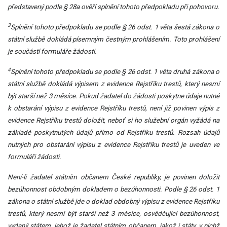
představený podle § 28a ověří splnění tohoto předpokladu při pohovoru.
3
Splnění tohoto předpokladu se podle § 26 odst. 1 věta šestá zákona o
státní službě dokládá písemným čestným prohlášením. Toto prohlášení
je součástí formuláře žádosti.
4
Splnění tohoto předpokladu se podle § 26 odst. 1 věta druhá zákona o
státní službě dokládá výpisem z evidence Rejstříku trestů, který nesmí
být starší než 3 měsíce. Pokud žadatel do žádosti poskytne údaje nutné
k obstarání výpisu z evidence Rejstříku trestů, není již povinen výpis z
evidence Rejstříku trestů doložit, neboť si ho služební orgán vyžádá na
základě poskytnutých údajů přímo od Rejstříku trestů. Rozsah údajů
nutných pro obstarání výpisu z evidence Rejstříku trestů je uveden ve
formuláři žádosti.
Není-li žadatel státním občanem České republiky, je povinen doložit
bezúhonnost obdobným dokladem o bezúhonnosti. Podle § 26 odst. 1
zákona o státní službě jde o doklad obdobný výpisu z evidence Rejstříku
trestů, který nesmí být starší než 3 měsíce, osvědčující bezúhonnost,
vydaný státem, jehož je žadatel státním občanem, jakož i státy, v nichž