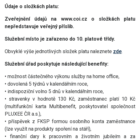
Údaje o složkách platu:
Zveřejnění údajů na www.coi.cz o složkách platu
nepředstavuje veřejný příslib.
Služební místo je zařazeno do 10. platové třídy.
Obvyklé výše jednotlivých složek platu naleznete
zde
.
Služební úřad poskytuje následující benefity:
• možnost částečného výkonu služby na home office,
• dovolená 5 týdnů v kalendářním roce,
• indispoziční volno 5 dnů v kalendářním roce,
• stravenky v hodnotě 130 Kč, zaměstnanec platí 10 Kč
(multifunkční karta Multibenefit, poskytovatel společnost
PLUXEE ČR a.s.),
• příspěvek z FKSP formou osobního konta zaměstnance
(lze využít na produkty spoření na stáří),
• finanční dary k pracovním a životním jubileím a za