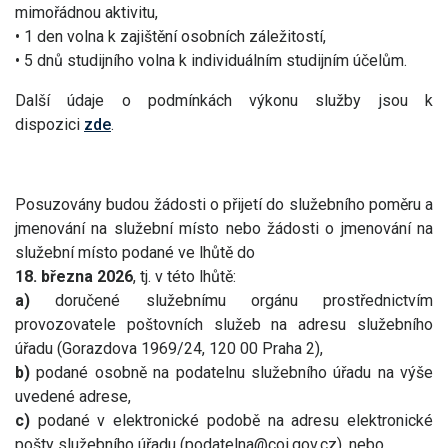
mimořádnou aktivitu,
• 1 den volna k zajištění osobních záležitostí,
• 5 dnů studijního volna k individuálním studijním účelům.
Další údaje o podmínkách výkonu služby jsou k
dispozici
zde
.
Posuzovány budou žádosti o přijetí do služebního poměru a
jmenování na služební místo nebo žádosti o jmenování na
služební místo podané ve lhůtě do
18. března 2026
, tj. v této lhůtě:
a)
doručené služebnímu orgánu prostřednictvím
provozovatele poštovních služeb na adresu služebního
úřadu (Gorazdova 1969/24, 120 00 Praha 2),
b)
podané osobně na podatelnu služebního úřadu na výše
uvedené adrese,
c)
podané v elektronické podobě na adresu elektronické
pošty služebního úřadu (podatelna@coi.gov.cz), nebo