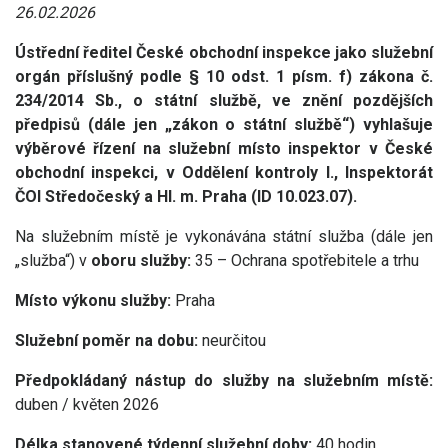
26.02.2026
Ústřední ředitel České obchodní inspekce jako služební
orgán příslušný podle § 10 odst. 1 písm. f) zákona č.
234/2014 Sb., o státní službě, ve znění pozdějších
předpisů (dále jen „zákon o státní službě“) vyhlašuje
výběrové řízení na služební místo inspektor v České
obchodní inspekci, v Oddělení kontroly I., Inspektorát
ČOI Středočeský a Hl. m. Praha (ID 10.023.07).
Na služebním místě je vykonávána státní služba (dále jen
„služba“) v
oboru služby:
35 – Ochrana spotřebitele a trhu
Místo výkonu služby:
Praha
Služební poměr na dobu:
neurčitou
Předpokládaný nástup do služby na služebním místě:
duben / květen 2026
Délka stanovené týdenní služební doby:
40 hodin