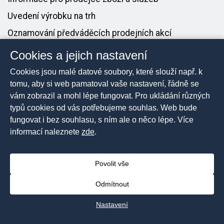
Uvedení výrobku na trh
Oznamování předváděcích prodejních akcí
Cookies a jejich nastavení
PRO MÉDIA
Cookies jsou malé datové soubory, které slouží např. k
Tiskové zprávy
tomu, aby si web pamatoval vaše nastavení, řádně se
vám zobrazil a mohl lépe fungovat. Pro ukládání různých
Kontakt pro média
typů cookies od vás potřebujeme souhlas. Web bude
fungovat i bez souhlasu, s ním ale o něco lépe. Více
informací naleznete
zde
.
2026 © Česká obchodní inspekce, Všechna práva
vyhrazena
Povolit vše
Prohlášení o přístupnosti
Mapa stránek
Odmítnout
Nastavení cookies
Nastavení