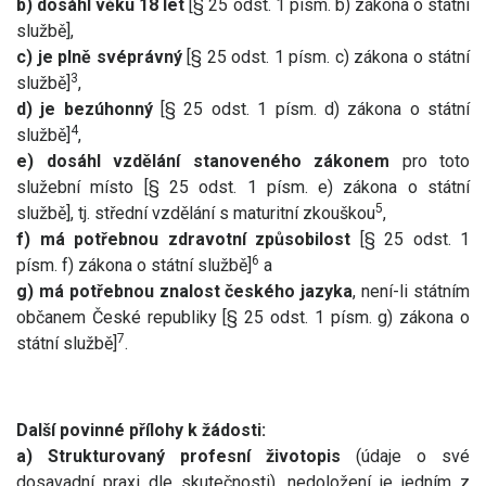
b) dosáhl věku 18 let
[§ 25 odst. 1 písm. b) zákona o státní
službě],
c) je plně svéprávný
[§ 25 odst. 1 písm. c) zákona o státní
3
službě]
,
d) je bezúhonný
[§ 25 odst. 1 písm. d) zákona o státní
4
službě]
,
e) dosáhl vzdělání stanoveného zákonem
pro toto
služební místo [§ 25 odst. 1 písm. e) zákona o státní
5
službě], tj. střední vzdělání s maturitní zkouškou
,
f) má potřebnou zdravotní způsobilost
[§ 25 odst. 1
6
písm. f) zákona o státní službě]
a
g) má potřebnou znalost českého jazyka
, není-li státním
občanem České republiky [§ 25 odst. 1 písm. g) zákona o
7
státní službě]
.
Další povinné přílohy k žádosti:
a) Strukturovaný profesní životopis
(údaje o své
dosavadní praxi dle skutečnosti), nedoložení je jedním z