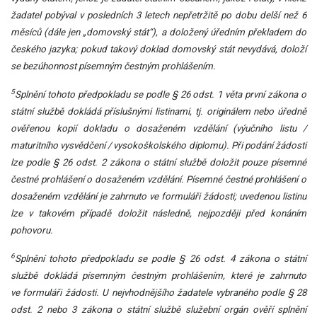
žadatel pobýval v posledních 3 letech nepřetržitě po dobu delší než 6
měsíců (dále jen „domovský stát“), a doložený úředním překladem do
českého jazyka; pokud takový doklad domovský stát nevydává, doloží
se bezúhonnost písemným čestným prohlášením.
5
Splnění tohoto předpokladu se podle § 26 odst. 1 věta první zákona o
státní službě dokládá příslušnými listinami, tj. originálem nebo úředně
ověřenou kopií dokladu o dosaženém vzdělání (výučního listu /
maturitního vysvědčení / vysokoškolského diplomu). Při podání žádosti
lze podle § 26 odst. 2 zákona o státní službě doložit pouze písemné
čestné prohlášení o dosaženém vzdělání. Písemné čestné prohlášení o
dosaženém vzdělání je zahrnuto ve formuláři žádosti; uvedenou listinu
lze v takovém případě doložit následně, nejpozději před konáním
pohovoru.
6
Splnění tohoto předpokladu se podle § 26 odst. 4 zákona o státní
službě dokládá písemným čestným prohlášením, které je zahrnuto
ve formuláři žádosti.
U nejvhodnějšího žadatele vybraného podle § 28
odst. 2 nebo 3 zákona o státní službě služební orgán ověří splnění