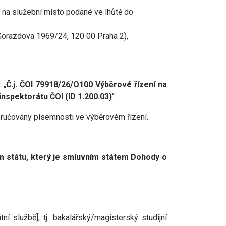
 na služební místo podané ve lhůtě do
Gorazdova 1969/24, 120 00 Praha 2),
 „
Č.j. ČOI 79918/26/O100 Výběrové řízení na
nspektorátu ČOI (ID 1.200.03)
“.
oručovány písemnosti ve výběrovém řízení.
 státu, který je smluvním státem Dohody o
í službě], tj. bakalářský/magisterský studijní