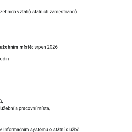
lužebních vztahů státních zaměstnanců
lužebním místě:
srpen 2026
odin
ů,
lužební a pracovní místa,
v Informačním systému o státní službě.