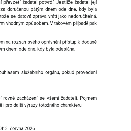
řevzetí žadatel potvrdí. Jestliže žadatel její
st za doručenou pátým dnem ode dne, kdy byla
ože se datová zpráva vrátí jako nedoručitelná,
 jiným vhodným způsobem. V takovém případě pak
dem na rozsah svého oprávnění přístup k dodané
tým dnem ode dne, kdy byla odeslána.
ouhlasem služebního orgánu, pokud provedení
tí rovné zacházení se všemi žadateli. Pojmem
 i pro další výrazy totožného charakteru.
I: 3. června 2026