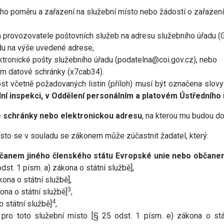
ho poměru a zařazení na služební místo nebo žádostí o zařazení
 provozovatele poštovních služeb na adresu služebního úřadu (
u na výše uvedené adrese,
tronické pošty služebního úřadu (podatelna@coi.gov.cz), nebo
ím datové schránky (x7cab34).
st včetně požadovaných listin (příloh) musí být označena slovy:
ní inspekci, v Oddělení personálním a platovém Ústředního i
vé schránky nebo elektronickou adresu
, na kterou mu budou d
sto se v souladu se zákonem může zúčastnit žadatel, který:
bčanem jiného členského státu Evropské unie nebo občanem
dst. 1 písm. a) zákona o státní službě],
kona o státní službě],
3
ona o státní službě]
,
4
o státní službě]
,
pro toto služební místo [§ 25 odst. 1 písm. e) zákona o státn