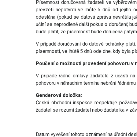
Písemnost doručovaná žadateli ve výběrovém ří
převzetí nepotvrdí ve lhůtě 5 dnů od jejího
odeslána (pokud se datová zpráva nevrátila ja
učiní se neprodleně další pokus o doručení; b
bude platit, že písemnost bude doručena pátým
V případě doručování do datové schránky platí
písemnosti, ve lhůtě 5 dnů ode dne, kdy byla 
Poučení o možnosti provedení pohovoru v ná
V případě řádné omluvy žadatele z účasti n
pohovoru v náhradním termínu nebrání řádnému p
Genderová doložka:
Česká obchodní inspekce respektuje požadavk
žadatel se rozumí žadatel nebo žadatelka v závi
Datum vyvěšení tohoto oznámení na úřední desk