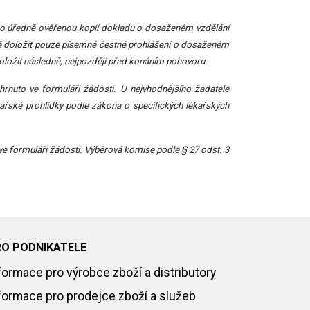
 nebo úředně ověřenou kopií dokladu o dosaženém vzdělání
užbě doložit pouze písemné čestné prohlášení o dosaženém
doložit následně, nejpozději před konáním pohovoru.
rnuto ve formuláři žádosti.
U nejvhodnějšího žadatele
kařské prohlídky podle zákona o specifických lékařských
e formuláři žádosti.
Výběrová komise podle § 27 odst. 3
RO PODNIKATELE
formace pro výrobce zboží a distributory
formace pro prodejce zboží a služeb