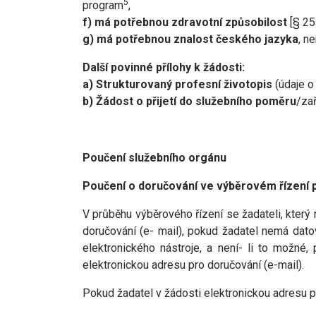
5
program
,
f) má potřebnou zdravotní způsobilost
[§ 25 
g) má potřebnou znalost českého jazyka
, n
Další povinné přílohy k žádosti:
a) Strukturovaný profesní životopis
(údaje o
b) Žádost o přijetí do služebního poměru
/za
Poučení služebního orgánu
Poučení o doručování ve výběrovém řízení po
V průběhu výběrového řízení se žadateli, kter
doručování (e- mail), pokud žadatel nemá dato
elektronického nástroje, a není- li to možné
elektronickou adresu pro doručování (e-mail).
Pokud žadatel v žádosti elektronickou adresu 