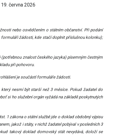
 19. června 2026
tožnosti nebo osvědčením o státním občanství. Při podání
formuláři žádosti, kde stačí doplnit příslušnou kolonku);
žbě (potřebnou znalost českého jazyka) písemným čestným
kladu při pohovoru.
ohlášení je součástí formuláře žádosti.
, který nesmí být starší než 3 měsíce. Pokud žadatel do
 neboť si ho služební orgán vyžádá na základě poskytnutých
t. 1 zákona o státní službě jde o doklad obdobný výpisu
nem, jakož i státy, v nichž žadatel pobýval v posledních 3
pokud takový doklad domovský stát nevydává, doloží se