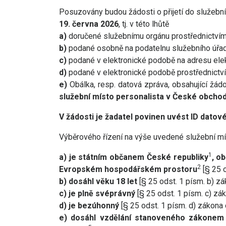
Posuzovány budou žádosti o přijetí do služební
19. června 2026
, tj. v této lhůtě
a)
doručené služebnímu orgánu prostřednictvím
b)
podané osobně na podatelnu služebního úřad
c)
podané v elektronické podobě na adresu elek
d)
podané v elektronické podobě prostřednictv
e)
Obálka, resp. datová zpráva, obsahující žádo
služební místo personalista v České obchod
V žádosti je žadatel povinen uvést ID dato
Výběrového řízení na výše uvedené služební mí
1
a) je státním občanem České republiky
, o
2
Evropském hospodářském prostoru
[§ 25 o
b) dosáhl věku 18 let
[§ 25 odst. 1 písm. b) zá
c) je plně svéprávný
[§ 25 odst. 1 písm. c) zák
d) je bezúhonný
[§ 25 odst. 1 písm. d) zákona 
e) dosáhl vzdělání stanoveného zákonem