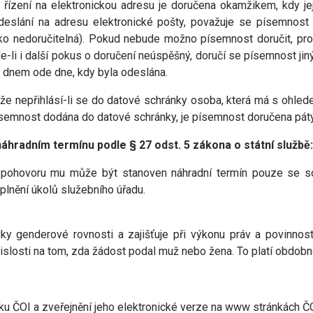
zení na elektronickou adresu je doručena okamžikem, kdy její p
 odeslání na adresu elektronické pošty, považuje se písemno
ko nedoručitelná). Pokud nebude možno písemnost doručit, prot
ude-li i další pokus o doručení neúspěšný, doručí se písemnost
 dnem ode dne, kdy byla odeslána.
, že nepřihlásí-li se do datové schránky osoba, která má s ohle
písemnost dodána do datové schránky, je písemnost doručena pá
hradním termínu podle § 27 odst. 5 zákona o státní službě:
a pohovoru mu může být stanoven náhradní termín pouze se s
lnění úkolů služebního úřadu.
y genderové rovnosti a zajišťuje při výkonu práv a povinnos
slosti na tom, zda žádost podal muž nebo žena. To platí obdobně
u ČOI a zveřejnění jeho elektronické verze na www stránkách ČO