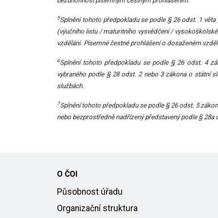
bezúhonnost písemným čestným prohlášením.
5
Splnění tohoto předpokladu se podle § 26 odst. 1 věta 
(výučního listu / maturitního vysvědčení / vysokoškolsk
vzdělání. Písemné čestné prohlášení o dosaženém vzdělán
6
Splnění tohoto předpokladu se podle § 26 odst. 4 zá
vybraného podle § 28 odst. 2 nebo 3 zákona o státní sl
službách.
7
Splnění tohoto předpokladu se podle § 26 odst. 5 zákon
nebo bezprostředně nadřízený představený podle § 28a o
O ČOI
Působnost úřadu
Organizační struktura