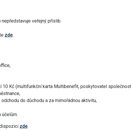
 nepředstavuje veřejný příslib.
ete
zde
.
:
fice,
 10 Kč (multifunkční karta Multibenefit, poskytovatel společnos
městnance,
, k odchodu do důchodu a za mimořádnou aktivitu,
ím účelům.
 dispozici
zde
.