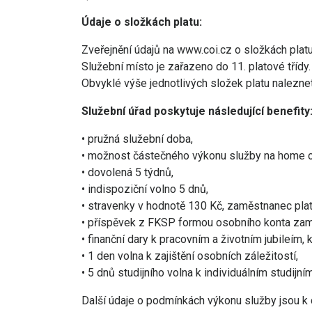
Údaje o složkách platu:
Zveřejnění údajů na www.coi.cz o složkách platu
Služební místo je zařazeno do 11. platové třídy.
Obvyklé výše jednotlivých složek platu nalezn
Služební úřad poskytuje následující benefity
• pružná služební doba,
• možnost částečného výkonu služby na home of
• dovolená 5 týdnů,
• indispoziční volno 5 dnů,
• stravenky v hodnotě 130 Kč, zaměstnanec platí
• příspěvek z FKSP formou osobního konta za
• finanční dary k pracovním a životním jubileím
• 1 den volna k zajištění osobních záležitostí,
• 5 dnů studijního volna k individuálním studijn
Další údaje o podmínkách výkonu služby jsou k