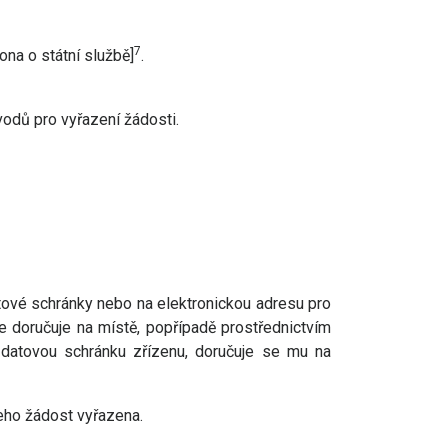
7
ona o státní službě]
.
vodů pro vyřazení žádosti.
tové schránky nebo na elektronickou adresu pro
e doručuje na místě, popřípadě prostřednictvím
c datovou schránku zřízenu, doručuje se mu na
eho žádost vyřazena.