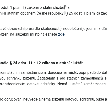
6
odst. 1 písm. f) zákona o státní službě]
a
ení-li státním občanem České republiky [§ 25 odst. 1 písm. g) zák
 své dosavadní praxi dle skutečnosti), nedoložení je jedním z dů
řazení na služební místo naleznete
zde
.
dle § 24 odst. 11 a 12 zákona o státní službě:
ý není státním zaměstnancem, doručuje na místě, popřípadě do da
vou schránku zřízenu. Žadatelům z řad státních zaměstnanců s
, prostřednictvím datové schránky. Nemá-li státní zaměstnane
pro doručování neuvede a nemá zřízenu datovou schránku, bude j