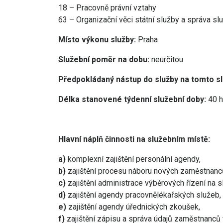
18 – Pracovně právní vztahy
63 – Organizační věci státní služby a správa s
Místo výkonu služby:
Praha
Služební poměr na dobu:
neurčitou
Předpokládaný nástup do služby na tomto s
Délka stanovené týdenní služební doby:
40 h
Hlavní náplň činnosti na služebním místě:
a)
komplexní zajištění personální agendy,
b)
zajištění procesu náboru nových zaměstnanc
c)
zajištění administrace výběrových řízení na s
d)
zajištění agendy pracovnělékařských služeb,
e)
zajištění agendy úřednických zkoušek,
f)
zajištění zápisu a správa údajů zaměstnanců 