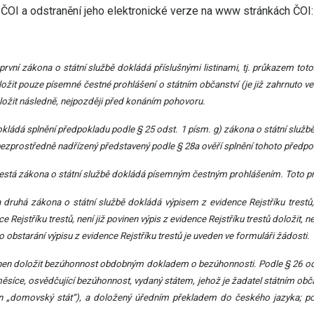
ČOI a odstranění jeho elektronické verze na www stránkách ČOI:
první zákona o státní službě dokládá příslušnými listinami, tj. průkazem to
ložit pouze písemné čestné prohlášení o státním občanství (je již zahrnuto ve 
oložit následně, nejpozději před konáním pohovoru.
dokládá splnění předpokladu podle § 25 odst. 1 písm. g) zákona o státní slu
ezprostředně nadřízený představený podle § 28a ověří splnění tohoto předpo
šestá zákona o státní službě dokládá písemným čestným prohlášením. Toto pr
 druhá zákona o státní službě dokládá výpisem z evidence Rejstříku trestů
e Rejstříku trestů, není již povinen výpis z evidence Rejstříku trestů doložit,
 obstarání výpisu z evidence Rejstříku trestů je uveden ve formuláři žádosti.
vinen doložit bezúhonnost obdobným dokladem o bezúhonnosti. Podle § 26 ods
 měsíce, osvědčující bezúhonnost, vydaný státem, jehož je žadatel státním obča
jen „domovský stát“), a doložený úředním překladem do českého jazyka; 