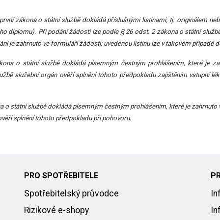
první zákona o státní službě dokládá příslušnými listinami, tj. originálem
ého diplomu). Při podání žádosti lze podle § 26 odst. 2 zákona o státní sl
í je zahrnuto ve formuláři žádosti; uvedenou listinu lze v takovém případě 
kona o státní službě dokládá písemným čestným prohlášením, které je zah
užbě služební orgán ověří splnění tohoto předpokladu zajištěním vstupní lé
a o státní službě dokládá písemným čestným prohlášením, které je zahrnuto v
věří splnění tohoto předpokladu při pohovoru.
PRO SPOTŘEBITELE
P
Spotřebitelský průvodce
In
Rizikové e-shopy
In