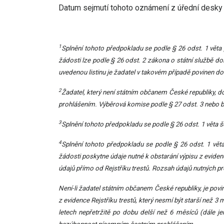
Datum sejmutí tohoto oznámení z úřední desky 
1
Splnění tohoto předpokladu se podle § 26 odst. 1 věta 
žádosti lze podle § 26 odst. 2 zákona o státní službě do
uvedenou listinu je žadatel v takovém případě povinen d
2
Žadatel, který není státním občanem České republiky, 
prohlášením. Výběrová komise podle § 27 odst. 3 nebo b
3
Splnění tohoto předpokladu se podle § 26 odst. 1 věta 
4
Splnění tohoto předpokladu se podle § 26 odst. 1 věta
žádosti poskytne údaje nutné k obstarání výpisu z evidenc
údajů přímo od Rejstříku trestů. Rozsah údajů nutných pro
Není-li žadatel státním občanem České republiky, je po
z evidence Rejstříku trestů, který nesmí být starší než 3
letech nepřetržitě po dobu delší než 6 měsíců (dále 