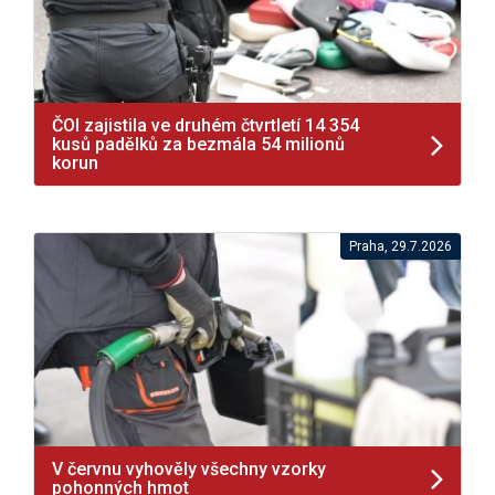
ČOI zajistila ve druhém čtvrtletí 14 354
kusů padělků za bezmála 54 milionů
korun
Praha, 29.7.2026
V červnu vyhověly všechny vzorky
pohonných hmot