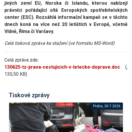
jiných zemí EU, Norska či Islandu, kterou nabízejí
právníci pořádající sítě Evropských spotřebitelských
center (ESC). Rozsáhlá informační kampaň se v těchto
dnech koná na více než 20 letištích v Evropě, včetně
Vídně, Říma či Varšavy.
Celá tisková zpráva ke stažení (ve formátu MS-Word)
Celá zpráva zde:
130625-tz-prava-cestujicich-v-letecke-doprave.doc
(,
130,50 KB)
Tiskové zprávy
Praha, 30.7.2026