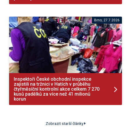
Brno, 27.7.2026
Inspektoři České obchodní inspekce
zajistili na tržnici v Hatích v průběhu
čtyřměsíční kontrolní akce celkem 7 270
kusů padělků za více než 41 milionů
korun
Zobrazit starší články