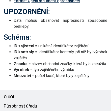
Formát OpenDocument Spreadsheet
UPOZORNĚNÍ
:
Data mohou obsahovat nepřesnosti způsobené
překlepy.
Schéma:
ID zajisteni
= unikátní identifikátor zajištění
ID kontroly
= identifikátor kontroly, při níž byl výrobek
zajištěn
Znacka
= název obchodní značky, která byla zneužita
Vyrobek
= typ zajištěného výrobku
Mnozstvi
= počet kusů, které byly zajištěny
O ČOI
Působnost úřadu