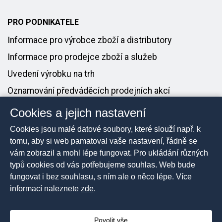
PRO PODNIKATELE
Informace pro výrobce zboží a distributory
Informace pro prodejce zboží a služeb
Uvedení výrobku na trh
Oznamování předváděcích prodejních akcí
Cookies a jejich nastavení
PRO MÉDIA
Cookies jsou malé datové soubory, které slouží např. k
Tiskové zprávy
tomu, aby si web pamatoval vaše nastavení, řádně se
vám zobrazil a mohl lépe fungovat. Pro ukládání různých
Kontakt pro média
typů cookies od vás potřebujeme souhlas. Web bude
fungovat i bez souhlasu, s ním ale o něco lépe. Více
informací naleznete
zde
.
2026 © Česká obchodní inspekce, Všechna práva
vyhrazena
Povolit vše