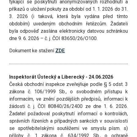
týkající se poskytnutí anonymizovaných rozhodnutí a
příkazů o uložení pokuty za období od 1. 1. 2026 do 31.
3. 2026 (i taková, která byla vydána před tímto
obdobím) uvedeným obchodním řetězcům. Žadateli
byla odpověď zaslána elektronicky datovou schránkou
dne 9. 6. 2026 – č. j. ČOI 83650/26/O100.
Dokument ke stažení
ZDE
Inspektorát Ústecký a Liberecký - 24.06.2026
Česká obchodní inspekce zveřejňuje podle § 5 odst. 3
zákona č. 106/1999 Sb., o svobodném přístupu k
informacím, ve znění pozdějších předpisů, informaci k
žádosti č. j. ČOI 80840/26/2400 ze dne 1. 6. 2026.
Žadatel požadoval poskytnutí informací o kontrolách,
správních řízeních a případných sankcích v souvislosti
se spotřebitelskými soutěžemi ve smyslu písm. s)
přílohy č. 1 zákona č. 634/1992 Sb., o ochraně