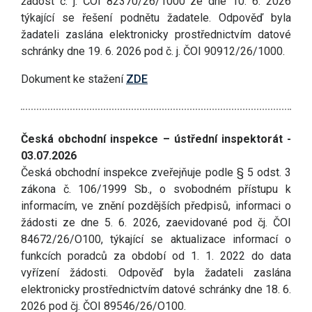
žádost č. j. ČOI 82370/26/1000 ze dne 10. 6. 2026
týkající se řešení podnětu žadatele. Odpověď byla
žadateli zaslána elektronicky prostřednictvím datové
schránky dne 19. 6. 2026 pod č. j. ČOI 90912/26/1000.
Dokument ke stažení
ZDE
Česká obchodní inspekce – ústřední inspektorát -
03.07.2026
Česká obchodní inspekce zveřejňuje podle § 5 odst. 3
zákona č. 106/1999 Sb., o svobodném přístupu k
informacím, ve znění pozdějších předpisů, informaci o
žádosti ze dne 5. 6. 2026, zaevidované pod čj. ČOI
84672/26/O100, týkající se aktualizace informací o
funkcích poradců za období od 1. 1. 2022 do data
vyřízení žádosti. Odpověď byla žadateli zaslána
elektronicky prostřednictvím datové schránky dne 18. 6.
2026 pod čj. ČOI 89546/26/O100.