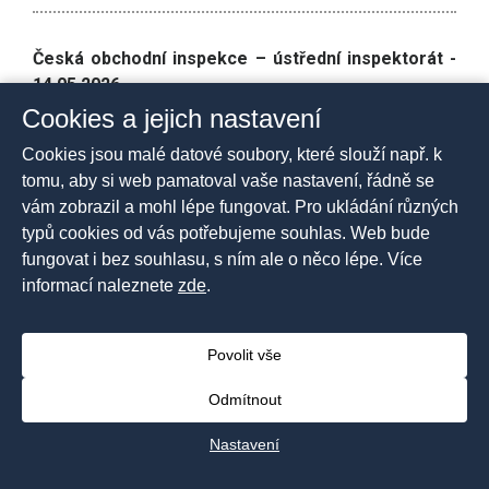
Česká obchodní inspekce – ústřední inspektorát -
14.05.2026
Česká obchodní inspekce zveřejňuje podle § 5 odst. 3
Cookies a jejich nastavení
zákona č. 106/1999 Sb., o svobodném přístupu k
Cookies jsou malé datové soubory, které slouží např. k
informacím, ve znění pozdějších předpisů, informaci k
tomu, aby si web pamatoval vaše nastavení, řádně se
žádosti ze dne 14. 4. 2026, čj. ČOI 55698/26/O100,
vám zobrazil a mohl lépe fungovat. Pro ukládání různých
týkající se počtu zaměstnaných inspektorů v
typů cookies od vás potřebujeme souhlas. Web bude
jednotlivých inspektorátech a celkového počtu
fungovat i bez souhlasu, s ním ale o něco lépe. Více
inspektorů na území ČR v roce 2022 a v roce 2024.
informací naleznete
zde
.
Žadateli byla odpověď poskytnuta elektronicky dne 29.
4. 2026, čj. ČOI 62766/26/O100.
Povolit vše
Dokument ke stažení
ZDE
Odmítnout
Nastavení
Česká obchodní inspekce – ústřední inspektorát -
14.05.2026